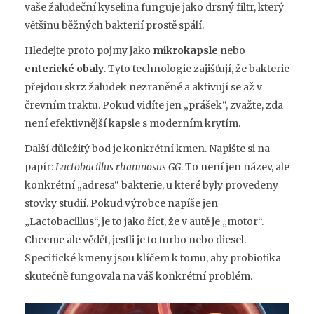
vaše žaludeční kyselina funguje jako drsný filtr, který
většinu běžných bakterií prostě spálí.
Hledejte proto pojmy jako
mikrokapsle
nebo
enterické obaly
. Tyto technologie zajišťují, že bakterie
přejdou skrz žaludek nezraněné a aktivují se až v
črevním traktu. Pokud vidíte jen „prášek“, zvažte, zda
není efektivnější kapsle s moderním krytím.
Další důležitý bod je konkrétní kmen. Napište si na
papír:
Lactobacillus rhamnosus GG
. To není jen název, ale
konkrétní „adresa“ bakterie, u které byly provedeny
stovky studií. Pokud výrobce napíše jen
„Lactobacillus“, je to jako říct, že v autě je „motor“.
Chceme ale vědět, jestli je to turbo nebo diesel.
Specifické kmeny jsou klíčem k tomu, aby probiotika
skutečně fungovala na váš konkrétní problém.