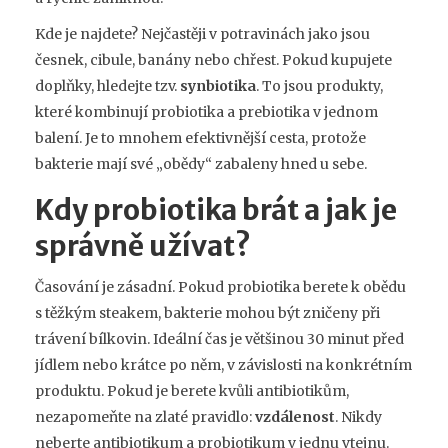
Kde je najdete? Nejčastěji v potravinách jako jsou
česnek, cibule, banány nebo chřest. Pokud kupujete
doplňky, hledejte tzv.
synbiotika
. To jsou produkty,
které kombinují probiotika a prebiotika v jednom
balení. Je to mnohem efektivnější cesta, protože
bakterie mají své „obědy“ zabaleny hned u sebe.
Kdy probiotika brát a jak je
správně užívat?
Časování je zásadní. Pokud probiotika berete k obědu
s těžkým steakem, bakterie mohou být zničeny při
trávení bílkovin. Ideální čas je většinou 30 minut před
jídlem nebo krátce po něm, v závislosti na konkrétním
produktu. Pokud je berete kvůli antibiotikům,
nezapomeňte na zlaté pravidlo:
vzdálenost
. Nikdy
neberte antibiotikum a probiotikum v jednu vtejnu.