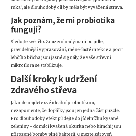
ruka“, ale dlouhodobý cíl by měla být vyvážená strava.
Jak poznám, že mi probiotika
fungují?
Sledujte své tělo. Zmizení nadýmání po jídle,
pravidelnější vyprazování, méně časté infekce a pocit
lehčího břicha jsou jasné signály, že vaše střevní
mikroflora se stabilizuje.
Další kroky k udržení
zdravého střeva
Jakmile najdete své ideální probiotikum,
nezapomeňte, že doplňky jsou jen jedna část puzzle.
Pro dlouhodobý efekt přidejte do jídelníčku kysané
zeleniny - domácí kvašená okurka nebo kimchi jsou
přirozené bomby plné bakterií. Omezte zároveň