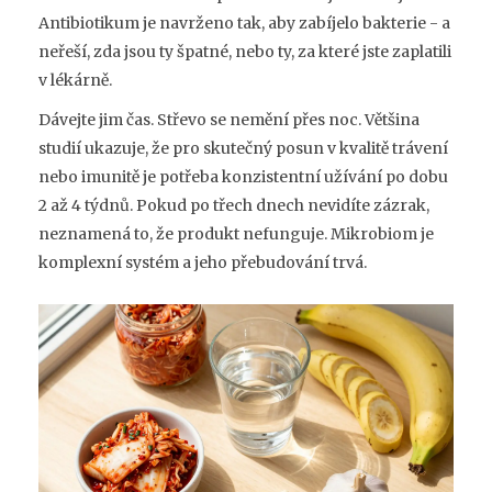
Antibiotikum je navrženo tak, aby zabíjelo bakterie - a
neřeší, zda jsou ty špatné, nebo ty, za které jste zaplatili
v lékárně.
Dávejte jim čas. Střevo se nemění přes noc. Většina
studií ukazuje, že pro skutečný posun v kvalitě trávení
nebo imunitě je potřeba konzistentní užívání po dobu
2 až 4 týdnů. Pokud po třech dnech nevidíte zázrak,
neznamená to, že produkt nefunguje. Mikrobiom je
komplexní systém a jeho přebudování trvá.