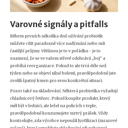
Varovné signály a pitfalls
Během prvních několika dnů užívání probiotik
můžete cítit paradoxně více nadýmání nebo mít
častější průjmy. Většinou je to v pořádku - je to
znamení, že se ve vašem střevě odehrává „boj“ a
probíhá reorganizace. Pokud to ale trvá déle než
týden nebo se objeví silné bolesti, pravděpodobně jste
zvolili špatný kmen pro svou konkrétní situaci.
Pozor také na skladování. Některá probiotika vyžadují
chladnicový řetězec. Pokud koupíte produkt, který
měl být v lednici, ale ležel na policích v teple,
pravděpodobně konzumujete mrtvý prášek. Vždy
kontrolujte, zda výrobce nepoužil lyofilizaci (mrazové
sušení), která umožňuje skladování při pokojové