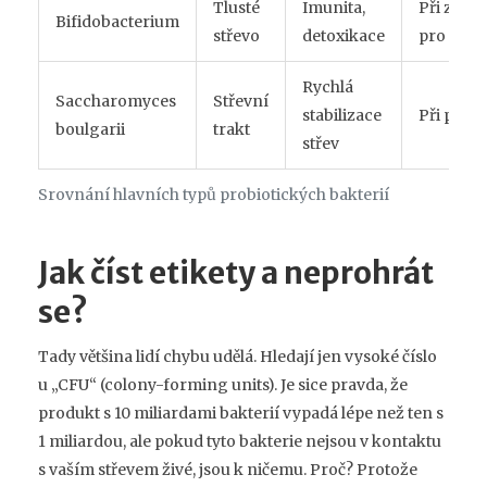
Tlusté
Imunita,
Při zátok
Bifidobacterium
střevo
detoxikace
pro imun
Rychlá
Saccharomyces
Střevní
stabilizace
Při průj
boulgarii
trakt
střev
Srovnání hlavních typů probiotických bakterií
Jak číst etikety a neprohrát
se?
Tady většina lidí chybu udělá. Hledají jen vysoké číslo
u „CFU“ (colony-forming units). Je sice pravda, že
produkt s 10 miliardami bakterií vypadá lépe než ten s
1 miliardou, ale pokud tyto bakterie nejsou v kontaktu
s vaším střevem živé, jsou k ničemu. Proč? Protože