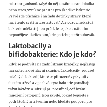
mikroorganismů. Když do něj zasáhnete antibiotika
nebo stres, vznikne prostor pro škodlivé bakterie.
Právě zde přicházejí na řadu doplňky stravy, které
mají tento systém „restartovat“. Ale pozor, ne každá
bakterie udělá stejnou práci. Je to jako s nářadím -
nepoužijete kladivo tam, kde potřebujete šroubovák.
Laktobacily a
bifidobakterie: Kdo je kdo?
Když se podíváte na zadní stranu krabičky, nejčastěji
narazíte na dvě hlavní skupiny.
Laktobacily
jsou
rod
mléčných bakterií, které se přirozeně vyskytují v
tlustém střevě a v pochvě
. Tyto bakterie pomáhají
trávit laktózu a udržují pH prostředí, což brání
množení patogenů. Jsou skvělé, pokud bojujete s
podrážděným trávením nebo hledáte podporu pro