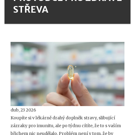
STŘEVA
dub, 23 2026
Koupíte si v lékárně drahý doplněk stravy, slibující
zázraky pro imunitu, ale po týdnu cítíte, že to s vaším
břichem nic neudělalo. Problém není v tom, že by