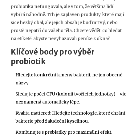
probiotika nefungovala, ale v tom, že většina lidí
vybírá náhodně. Trh je zaplaven produkty, které mají
sice hezký obal, ale jejich obsah je buď mrtvý, nebo
prostě nepatří do vašeho těla. Chcete vědět, co hledat
na etiketě, abyste nevyhazovali peníze z okna?
Klíčové body pro výběr
probiotik
Hledejte konkrétní kmeny bakterií, ne jen obecné
názvy.
Sledujte počet CFU (kolonií tvořících jednotky) - víc
neznamená automaticky lépe.
Kvalita mattered: Hledejte technologie, které chrání
bakterie před žaludeční kyselinou.
Kombinujte s prebiatiky pro maximální efekt.