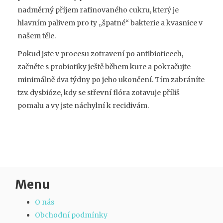
nadměrný příjem rafinovaného cukru, který je
hlavním palivem pro ty „špatné“ bakterie a kvasnice v
našem těle.
Pokud jste v procesu zotravení po antibioticech,
začněte s probiotiky ještě během kure a pokračujte
minimálně dva týdny po jeho ukončení. Tím zabráníte
tzv. dysbióze, kdy se střevní flóra zotavuje příliš
pomalu a vy jste náchylní k recidivám.
Menu
O nás
Obchodní podmínky