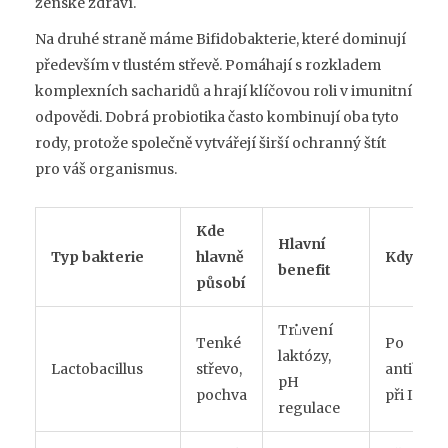
ženské zdraví.
Na druhé straně máme
Bifidobakterie
, které dominují
především v tlustém střevě. Pomáhají s rozkladem
komplexních sacharidů a hrají klíčovou roli v imunitní
odpovědi. Dobrá probiotika často kombinují oba tyto
rody, protože společně vytvářejí širší ochranný štít
pro váš organismus.
Kde
Hlavní
Typ bakterie
hlavně
Kdy zvoli
benefit
působí
Trப்vení
Tenké
Po
laktózy,
Lactobacillus
střevo,
antibioti
pH
pochva
při IBS
regulace