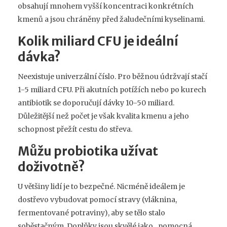
obsahují mnohem vyšší koncentraci konkrétních
kmenů a jsou chráněny před žaludečními kyselinami.
Kolik miliard CFU je ideální
dávka?
Neexistuje univerzální číslo. Pro běžnou údržvají stačí
1-5 miliard CFU. Při akutních potížích nebo po kurech
antibiotik se doporučují dávky 10-50 miliard.
Důležitější než počet je však kvalita kmenu a jeho
schopnost přežít cestu do střeva.
Můžu probiotika užívat
doživotně?
U většiny lidí je to bezpečné. Nicméně ideálem je
dostřevo vybudovat pomocí stravy (vláknina,
fermentované potraviny), aby se tělo stalo
soběstačným. Doplňky jsou skvělé jako „pomocná