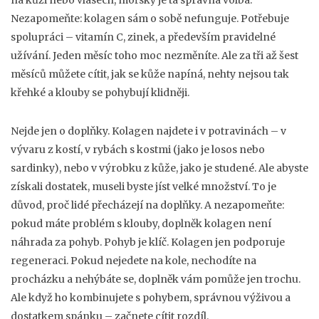
na kůži nebo vlasech, mořský je ta správná volba.
Nezapomeňte: kolagen sám o sobě nefunguje. Potřebuje
spolupráci – vitamín C, zinek, a především pravidelné
užívání. Jeden měsíc toho moc nezměníte. Ale za tři až šest
měsíců můžete cítit, jak se kůže napíná, nehty nejsou tak
křehké a klouby se pohybují klidněji.
Nejde jen o doplňky. Kolagen najdete i v potravinách – v
vývaru z kostí, v rybách s kostmi (jako je losos nebo
sardinky), nebo v výrobku z kůže, jako je studené. Ale abyste
získali dostatek, museli byste jíst velké množství. To je
důvod, proč lidé přecházejí na doplňky. A nezapomeňte:
pokud máte problém s klouby, doplněk kolagen není
náhrada za pohyb. Pohyb je klíč. Kolagen jen podporuje
regeneraci. Pokud nejedete na kole, nechodíte na
procházku a nehýbáte se, doplněk vám pomůže jen trochu.
Ale když ho kombinujete s pohybem, správnou výživou a
dostatkem spánku – začnete cítit rozdíl.