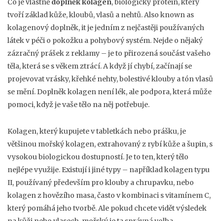
Co je vlastně
doplněk kolagen
,
biologický protein, který
tvoří základ kůže, kloubů, vlasů a nehtů
. Also known as
kolagenový doplněk
, it
je jedním z nejčastěji používaných
látek v péči o pokožku a pohybový systém
.
Nejde o nějaký
zázračný prášek z reklamy – je to přirozená součást vašeho
těla, která se s věkem ztrácí. A když jí chybí, začínají se
projevovat vrásky, křehké nehty, bolestivé klouby a tón vlasů
se mění. Doplněk kolagen není lék, ale podpora, která může
pomoci, když je vaše tělo na něj potřebuje.
Kolagen, který kupujete v tabletkách nebo prášku, je
většinou
mořský kolagen
,
extrahovaný z rybí kůže a šupin, s
vysokou biologickou dostupností
. Je to ten, který tělo
nejlépe využije. Existují i jiné typy – například
kolagen typu
II
,
používaný především pro klouby a chrupavku
, nebo
kolagen z hovězího masa
,
často v kombinaci s vitamínem C,
který pomáhá jeho tvorbě
. Ale pokud chcete vidět výsledek