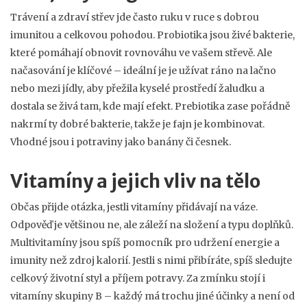
Trávení a zdraví střev jde často ruku v ruce s dobrou
imunitou a celkovou pohodou. Probiotika jsou živé bakterie,
které pomáhají obnovit rovnováhu ve vašem střevě. Ale
načasování je klíčové – ideální je je užívat ráno na lačno
nebo mezi jídly, aby přežila kyselé prostředí žaludku a
dostala se živá tam, kde mají efekt. Prebiotika zase pořádně
nakrmí ty dobré bakterie, takže je fajn je kombinovat.
Vhodné jsou i potraviny jako banány či česnek.
Vitamíny a jejich vliv na tělo
Občas přijde otázka, jestli vitamíny přidávají na váze.
Odpověď je většinou ne, ale záleží na složení a typu doplňků.
Multivitamíny jsou spíš pomocník pro udržení energie a
imunity než zdroj kalorií. Jestli s nimi přibíráte, spíš sledujte
celkový životní styl a příjem potravy. Za zmínku stojí i
vitamíny skupiny B – každý má trochu jiné účinky a není od