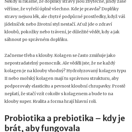
Někdy si říkáme, že doplňky stravy jsou zbytečné, jindy zase
věříme, že vyřeší úplně všechno. Kde je pravda? Doplňky
stravy nejsou lék, ale chytré podpůrné prostředky, když váš
jídelníček nebo životní styl nestačí. Ať už jde o zdraví
kloubů, pokožky nebo trávení, je důležité vědět, kdy a jak
sáhnout po správném doplňku.
Začneme třeba s klouby. Kolagen se často zmiňuje jako
nepostradatelný pomocník. Ale věděli jste, že ne každý
kolagen je na klouby vhodný? Hydrolyzovaný kolagen typu
II nebo mořský kolagen mají tu správnou strukturu, aby
podporovaly elasticitu a pevnost kloubní chrupavky. Prostě
neplatí, že stačí vzít cokoliv s kolagenem a bude to na
klouby super. Kvalita a forma hrají hlavní roli.
Probiotika a prebiotika – kdy je
brát, aby fungovala