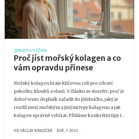
ZDRAVÍ A VÝŽIVA
Proč jíst mořský kolagen a co
vám opravdu přinese
Mořský kolagen hraje klíčovou roli pro zdraví
pokožky, kloubů a vlasů. V článku se dozvíte, proč je
dobré tento doplněk zařadit do jídelníčku, jaký je
rozdíl mezi mořským a jinými typy kolagenu a jak
kolagen správně vybírat. Přidáme konkrétní tipy i
autentické zkušenosti. Přečtěte si, co může
OD
VÁCLAV KRAJÍČEK
KVĚ, 5 2025
pravidelné užívání kolagenu změnit ve vašem