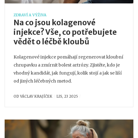
ZDRAVÍ A VÝŽIVA
Na co jsou kolagenové
injekce? Vše, co potřebujete
vědět o léčbě kloubů
Kolagenové injekce pomáhají regenerovat kloubní
chrupavku a zmírnit bolest artrózy. Zjistěte, kdo je
vhodný kandidát, jak fungují, kolik stojí a jak se liší
od jiných léčebných metod.
OD
VÁCLAV KRAJÍČEK
LIS, 23 2025