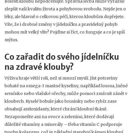
Bolesti kloubů nepodceňujte. Správná léčba může výrazně
zlepšit vaši kvalitu života a pohybovou svobodu. Nejde jen o
léky, ale hlavně o celkovou péči, kterou kloubům dopřejete.
Víte, že i drobné změny v jídelníčku a pravidelný pohyb
mohou mít velký vliv? Pojďme si říct, co funguje a co je spíš
mýtus.
Co zařadit do svého jídelníčku
na zdravé klouby?
Výživa hraje větší roli, než si mnozí myslí. Jíst potraviny
bohaté na omega-3 mastné kyseliny, například lososa, lněné
semínko nebo vlašské ořechy, může pomoci zmírnit zánět v
kloubech. Kyselé bobule jako brusinky nebo rybíz zase
obsahují antioxidanty, které chrání kloubní tkáně.
Nezapomeňte ani na ovoce a zeleninu, které dodávají
důležité vitamíny a minerály – třeba vitamín C podporuje
tvorbu kolagenu, což je základní stavební kámen kloubní