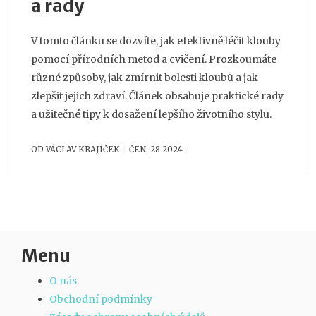
a rady
V tomto článku se dozvíte, jak efektivně léčit klouby
pomocí přírodních metod a cvičení. Prozkoumáte
různé způsoby, jak zmírnit bolesti kloubů a jak
zlepšit jejich zdraví. Článek obsahuje praktické rady
a užitečné tipy k dosažení lepšího životního stylu.
OD
VÁCLAV KRAJÍČEK
ČEN, 28 2024
Menu
O nás
Obchodní podmínky