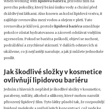
When working with
lipidová bariéra
,
přírodní film na
povrchu pokožky, který brání úniku vody a chrání před
dráždivými látkami
. Also known as
kožní lipidová vrstva
, it
zajišťuje rovnováhu mezi vodou a olejem v pleti
. Tato
rovnováha je klíčová, protože
lipidová bariéra
umožňuje
pokožce zůstat hydratovanou a zároveň odolávat vnějším
agresorům. Pokud se bariéra poškodí, objeví se suchost,
podráždění a zrychlené stárnutí. V dalších odstavcích si
ukážeme, co ji nejčastěji narušuje, a jak ji můžete jednoduše
posílit.
Jak škodlivé složky v kosmetice
ovlivňují lipidovou bariéru
Jedním z hlavních nepřátel je
škodlivé složky v kosmetice
,
parabeny, sulfáty, alkohol a silikony, které mohou narušit
přirozený lipidový film
. Tyto látky působí tak, že rozpouštějí
lipidové molekuly a snižují jejich koncentraci, což vede ke