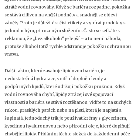
ztrátě vodní rovnováhy. Když se bariéra rozpadne, pokožka
se stává citlivou na vnější podněty a snadněji se objeví
záněty. Proto je důležité si číst etikety a vybírat produkty s
jednoduchým, přirozeným složením. Často se setkáte s
reklamou, že „bez alkoholu“ je lepší – a to není náhoda,
protože alkohol totiž rychle odstraňuje pokožku ochrannou
vrstvu.
Další faktor, který zasahuje lipidovou bariéru, je
nedostatečná
hydratace
,
vnitřní doplnění vody a
podpůrných lipidů, které udržují pokožku pružnou
. Když
vodní rovnováha chybí, lipidy ztrácejí své spojovací
vlastnosti a bariéra se stává roztěkanou. Vidíte to na suchých
rukou, prasklých patách nebo na pleti, která je napjatá a
šupinatá. Jednoduchý trik je používat krémy s glycerinem,
kyselinou hyaluronovou nebo přírodní oleje, které doplňují
chybějící lipidy. Přidáním těchto složek do každodenní péče