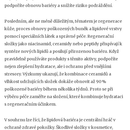
podpoříte obnovu bariéry a snížíte riziko podráždění.
Posledním, ale ne méně důležitým, tématem je
regenerace
kůže
,
proces obnovy poškozených buněk a lipidové vrstvy
pomocí speciálních látek a správné péče
. Regenerační
složky jako niacinamid, ceramidy nebo peptidy přispívají k
syntéze nových lipidů a posilují přirozenou bariéru. Když
pravidelně používáte produkty s těmito aktivy, podpoříte
nejen zlepšení hydratace, ale i ochranu před vnějšími
stresory. Výzkumy ukazují, že kombinace ceramidů a
vlhkost udržujících složek dokáže obnovit až 90 %
poškozené bariéry během několika týdnů. Proto se při
výběru péče zaměřte na složení, které kombinuje hydrataci
s regeneračním účinkem.
V souhrnu lze říci, že lipidová bariéra je centrální hráč v
ochraně zdravé pokožky. Škodlivé složky v kosmetice,