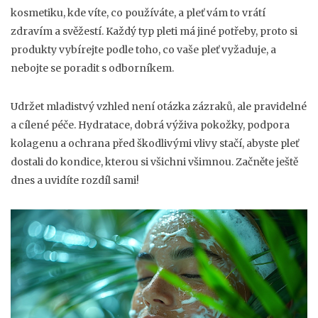
kosmetiku, kde víte, co používáte, a pleť vám to vrátí
zdravím a svěžestí. Každý typ pleti má jiné potřeby, proto si
produkty vybírejte podle toho, co vaše pleť vyžaduje, a
nebojte se poradit s odborníkem.
Udržet mladistvý vzhled není otázka zázraků, ale pravidelné
a cílené péče. Hydratace, dobrá výživa pokožky, podpora
kolagenu a ochrana před škodlivými vlivy stačí, abyste pleť
dostali do kondice, kterou si všichni všimnou. Začněte ještě
dnes a uvidíte rozdíl sami!