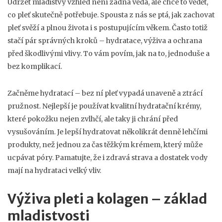
Udržet mladistvý vzhled není žádná věda, ale chce to vědět,
co pleť skutečně potřebuje. Spousta z nás se ptá, jak zachovat
pleť svěží a plnou života i s postupujícím věkem. Často totiž
stačí pár správných kroků – hydratace, výživa a ochrana
před škodlivými vlivy. To vám povím, jak na to, jednoduše a
bez komplikací.
Začněme hydratací – bez ní pleť vypadá unaveně a ztrácí
pružnost. Nejlepší je používat kvalitní hydratační krémy,
které pokožku nejen zvlhčí, ale taky ji chrání před
vysušováním. Je lepší hydratovat několikrát denně lehčími
produkty, než jednou za čas těžkým krémem, který může
ucpávat póry. Pamatujte, že i zdravá strava a dostatek vody
mají na hydrataci velký vliv.
Výživa pleti a kolagen – základ
mladistvosti