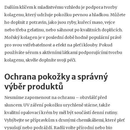
Dalším klíčem k mladistvému vzhledu je podpora tvorby
kolagenu, který udržuje pokožku pevnou a hladkou. Můžete
ho doplnit z potravin, jako jsou ryby, kuřecí maso, vejce
nebo třeba gelatinu, nebo sáhnout po kvalitních doplňcích.
Mořský kolagen je v poslední době hodně populární právě
pro svou vstřebatelnost a efekt na pleť i klouby. Pokud
používáte sérum s aktivními látkami podporujícími tvorbu
kolagenu, skvěle doplníte svoji péči.
Ochrana pokožky a správný
výběr produktů
Nesmíme zapomenout na ochranu – obzvlášť před
sluncem. UV záření pokožku urychleně stárne, takže
kvalitní opalovací krém by měl být součástí denní rutiny.
Vyhýbejte se přípravkům s drsnými chemikáliemi, které pleť
vysušují nebo podráždí. Radši volte přírodní nebo bio