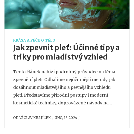
KRÁSA A PÉČE O TĚLO
Jak zpevnit pleť: Účinné tipy a
triky pro mladistvý vzhled
Tento článek nabízí podrobný průvodce na téma
zpevnění pleti. Odhalíme nejúčinnější metody, jak
dosáhnout mladistvějšího a pevnějšího vzhledu
pleti. Představíme přírodní postupy i moderní
kosmetické techniky, doprovázené návody na
domácí péči a zdravý životní styl, který pleti
OD
VÁCLAV KRAJÍČEK
ÚNO, 16 2024
prospívá. Přečtěte si, jak může každodenní rutina a
vhodně zvolené produkty ovlivnit stav vaší pleti.