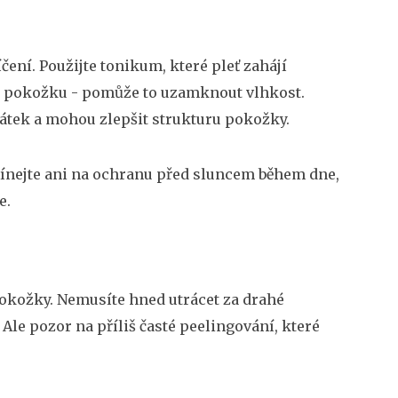
ení. Použijte tonikum, které pleť zahájí
ou pokožku - pomůže to uzamknout vlhkost.
látek a mohou zlepšit strukturu pokožky.
mínejte ani na ochranu před sluncem během dne,
e.
okožky. Nemusíte hned utrácet za drahé
Ale pozor na příliš časté peelingování, které