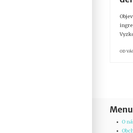
Objev
ingre
Vyzko
OD
VÁ
Menu
O ná
Obc