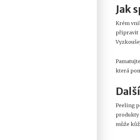
Jak 
Krém vnik
připravit
Vyzkoušej
Pamatujte
která po
Dalš
Peeling p
produkty 
může kůži