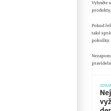
Vyhněte s
produkty,
Pokud řeš
také sprá
pokožky.
Nezapomín
pravideln
ZDRAV
Nej
vyž
de