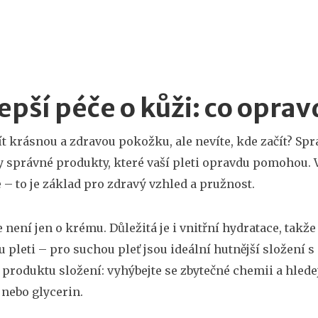
epší péče o kůži: co opra
t krásnou a zdravou pokožku, ale nevíte, kde začít? Sprá
ty správné produkty, které vaší pleti opravdu pomohou. V
 – to je základ pro zdravý vzhled a pružnost.
 není jen o krému. Důležitá je i vnitřní hydratace, takž
u pleti – pro suchou pleť jsou ideální hutnější složení s
v produktu složení: vyhýbejte se zbytečné chemii a hlede
nebo glycerin.