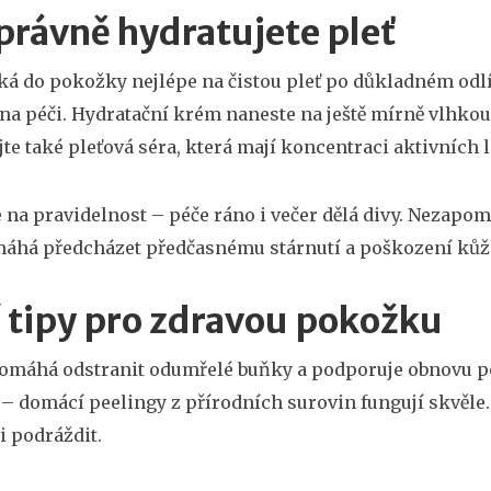
správně hydratujete pleť
á do pokožky nejlépe na čistou pleť po důkladném odlíč
 na péči. Hydratační krém naneste na ještě mírně vlhk
te také pleťová séra, která mají koncentraci aktivních 
 na pravidelnost – péče ráno i večer dělá divy. Nezapo
máhá předcházet předčasnému stárnutí a poškození kůž
í tipy pro zdravou pokožku
omáhá odstranit odumřelé buňky a podporuje obnovu p
– domácí peelingy z přírodních surovin fungují skvěle. 
 podráždit.