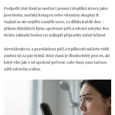
Podpořit růst vlasů je možné i pomocí doplňků stravy, jako
jsou biotin, mořský kolagen nebo vitamíny skupiny B.
Vyplatí se ale nejdřív zaměřit na to, co děláte každý den –
příjem důležitých živin, správnou péči a zdravé návyky. Bez
těchto základů budou i ty nejlepší přípravky méně účinné.
Nevzdávejte to, s pravidelnou péčí a trpělivostí můžete vidět
změnu už za pár týdnů. Růst vlasů je dlouhodobý proces, ale
když víte, jak o ně správně pečovat, vaše vlasy zase začnou
zářit zdravím a sílou.