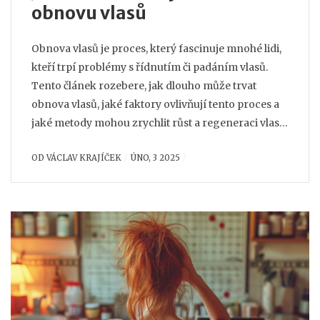
obnovu vlasů
Obnova vlasů je proces, který fascinuje mnohé lidi,
kteří trpí problémy s řídnutím či padáním vlasů.
Tento článek rozebere, jak dlouho může trvat
obnova vlasů, jaké faktory ovlivňují tento proces a
jaké metody mohou zrychlit růst a regeneraci vlasů.
Zároveň se podíváme na režimy péče o vlasy, které
OD
VÁCLAV KRAJÍČEK
ÚNO, 3 2025
mohou pomoci zlepšit jejich zdraví a vitalitu a
zmírnit vliv stresu na vlasy.