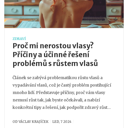
ZDRAVÍ
Proč mi nerostou vlasy?
Příčiny a účinné řešení
problémů s růstem vlasů
Článek se zabývá problematikou růstu vlasů a
vypadávání vlasů, což je častý problém postihující
mnoho lidí. Představuje příčiny, proč vám vlasy
nemusí růst tak, jak byste očekávali, a nabízí
konkrétní tipy a řešení, jak podpořit zdravý růst
vlasů. Od výživy po změnu životního stylu, článek
OD
VÁCLAV KRAJÍČEK
LED, 7 2024
pokrývá širokou škálu aspektů pro zlepšení růstu a