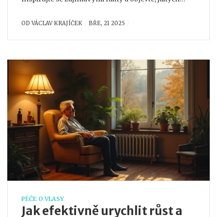
chyb se vyvarovat. Pomůžeme vám na cestě k
OD
VÁCLAV KRAJÍČEK
BŘE, 21 2025
nádherným vlasům díky správné výživě.
PÉČE O VLASY
Jak efektivně urychlit růst a