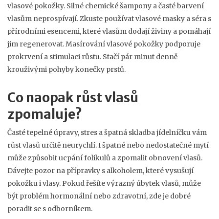
vlasové pokožky. Silné chemické šampony a časté barvení
vlasům neprospívají. Zkuste používat vlasové masky a séra s
přírodními esencemi, které vlasům dodají živiny a pomáhají
jim regenerovat. Masírování vlasové pokožky podporuje
prokrvení a stimulaci růstu. Stačí pár minut denně
krouživými pohyby konečky prstů.
Co naopak růst vlasů
zpomaluje?
Časté tepelné úpravy, stres a špatná skladba jídelníčku vám
růst vlasů určitě neurychlí. I špatné nebo nedostatečné mytí
může způsobit ucpání folikulů a zpomalit obnovení vlasů.
Dávejte pozor na přípravky s alkoholem, které vysušují
pokožku i vlasy. Pokud řešíte výrazný úbytek vlasů, může
být problém hormonální nebo zdravotní, zde je dobré
poradit se s odborníkem.