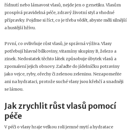
řídnutí nebo lámavost vlasů, nejde jen o genetiku. Vlasům
prospívá pravidelná péče, zdravý životní styl a vhodné
přípravky. Pojďme si říct, co je třeba vědět, abyste měli silnější
a hustější hřívu.
První, co ovlivňuje růst vlasů, je správná výživa. Vlasy
potřebují hlavně bílkoviny, vitamíny skupiny B, železo a
zinek. Nedostatek těchto látek způsobuje úbytek vlasů a
zpomalení jejich obnovy. Zařaďte do jídelníčku potraviny
jako vejce, ryby, ořechy či zelenou zeleninu. Nezapomeňte
ani na hydrataci, protože suché vlasy jsou křehčí a snadněji
se lámou.
Jak zrychlit růst vlasů pomocí
péče
V péči o vlasy hraje velkou roli jemné mytí a hydratace