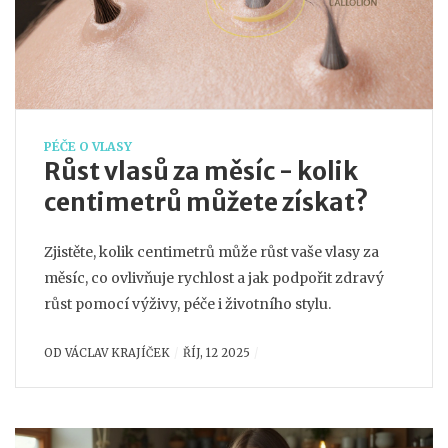
PÉČE O VLASY
Růst vlasů za měsíc - kolik
centimetrů můžete získat?
Zjistěte, kolik centimetrů může růst vaše vlasy za
měsíc, co ovlivňuje rychlost a jak podpořit zdravý
růst pomocí výživy, péče i životního stylu.
OD
VÁCLAV KRAJÍČEK
ŘÍJ, 12 2025