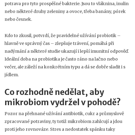
potrava pro tyto prospěšné bakterie. Jsou to vláknina, inulin
nebo některé druhy zeleniny a ovoce, třeba banány, pórek
nebo česnek.
Kdo to zkusil, potvrdí, že pravidelné užívání probiotik –
hlavně ve správný čas – zlepšuje trávení, pomáhá při
nadýmání a některé studie ukazují i lepší imunitní odpověď.
Ideální doba na probiotika je často ráno na lačno nebo
večer, ale záleží na konkrétním typu a dá se dobře sladit i s
jídlem.
Co rozhodně nedělat, aby
mikrobiom vydržel v pohodě?
Pozor na přehnané užívání antibiotik, cukr a průmyslově
zpracované potraviny, ty totiž mikrobiom zahlcují a jdou
proti jeho rovnováze. Stres a nedostatek spánku taky