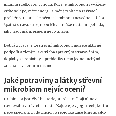
imunitu i celkovou pohodu. Když je mikrobiom vyvážený,
cítíte se lépe, máte energii a méně trpíte na zažívací
problémy. Pokud ale něco mikrobiomu nesedne – třeba
špatná strava, stres, nebo léky – může nastat nepohoda,
jako nadýmání, průjem nebo únava.
Dobrá zpráva je, že střevní mikrobiom můžete aktivně
podpořit a zlepšit. Jak? Třeba správným stravováním,
doplňky s probiotiky a prebiotiky nebo jednoduchými
změnami v denním režimu.
Jaké potraviny a látky střevní
mikrobiom nejvíc ocení?
Probiotika jsou živé bakterie, které pomáhají obnovit
rovnováhu v trávicím traktu. Najdete je v jogurtech, kefíru
nebo speciálních doplňcích. Prebiotika zase fungují jako