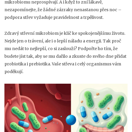
mikrobiomu neprospívají. A i když to zní lákavě,
nezapomínejte, že žádné zázraky nenastanou přes noc –
podpora střev vyžaduje pravidelnost a trpělivost.
Zdravý střevní mikrobiom je klíč ke spokojenějšímu životu.
Nejde jen o trávení, ale i o lepší náladu a energii. Tak proč
mu nedát to nejlepší, co si zaslouží? Podpořte ho tím, že
budete jíst tak, aby se mu dařilo a zkuste do svého dne přidat
probiotika i prebiotika. Vaše střeva i celý organismus vám
poděkují.