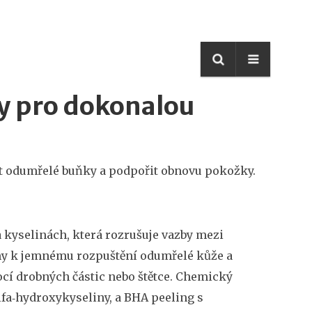
py pro dokonalou
it odumřelé buňky a podpořit obnovu pokožky
.
 kyselinách, která rozrušuje vazby mezi
my k jemnému rozpuštění odumřelé kůže
a
í drobných částic nebo štětce
. Chemický
alfa‑hydroxykyseliny, a BHA peeling s