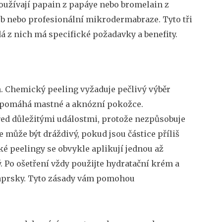
oužívají papain z papáye nebo bromelain z
 nebo profesionální mikrodermabraze. Tyto tři
á z nich má specifické požadavky a benefity.
s
ech. Chemický peeling vyžaduje pečlivý výběr
A pomáhá mastné a aknózní pokožce.
 před důležitými událostmi, protože nezpůsobuje
 může být dráždivý, pokud jsou částice příliš
ké peelingy se obvykle aplikují jednou až
 Po ošetření vždy použijte hydratační krém a
 paprsky. Tyto zásady vám pomohou