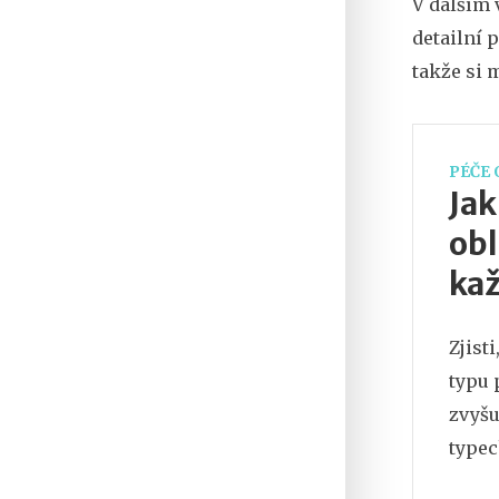
V dalším 
detailní 
takže si 
PÉČE 
Jak
obl
kaž
Zjist
typu 
zvyšu
typec