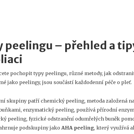
 peelingu – přehled a ti
liaci
cete pochopit
typy peelingu
,
různé metody, jak odstran
mé jako
peelingy
, jsou součástí každodenní péče o pleť.
ní skupiny patří
chemický peeling
,
metoda založená na
 buňkami
,
enzymatický peeling
,
používá přírodní enzy
ký peeling
,
fyzické odstranění odumřelých buněk pomoc
zahrnuje podskupiny jako
AHA peeling
, který využívá 