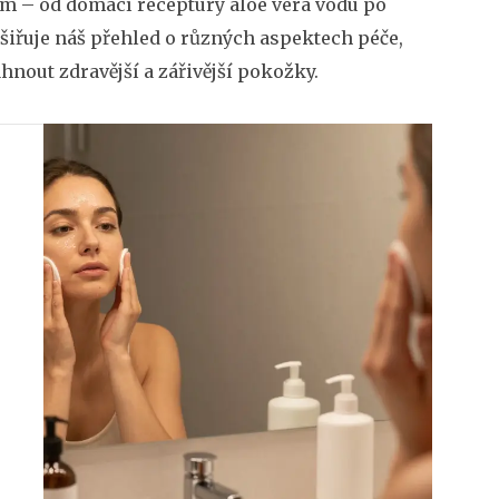
ům – od domácí receptury aloe vera vodu po
zšiřuje náš přehled o různých aspektech péče,
hnout zdravější a zářivější pokožky.