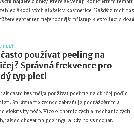
výčtu najdete články, které se věnují konkrétním témat
přehled škodlivých složek v kosmetice. Každý z nich ro
můžete vybrat ten nejvhodnější přístup k exfoliaci a dosá
O PLEŤ
 často používat peeling na
ičej? Správná frekvence pro
dý typ pleti
i, jak často bys měl/a používat peeling na obličej podle
pleti. Správná frekvence zabraňuje podrážděním a
je efektivity péče. Více o chemických a mechanických
h, jak se chovat po peelingu a kdy ho vynechat.