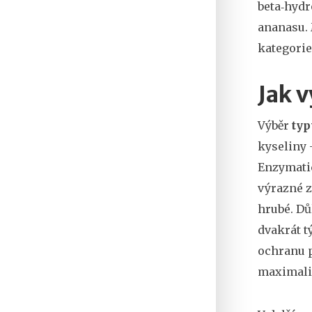
beta‑hydr
ananasu. 
kategorie
Jak v
Výběr
typ
kyseliny 
Enzymatic
výrazné z
hrubé. Dů
dvakrát t
ochranu p
maximaliz