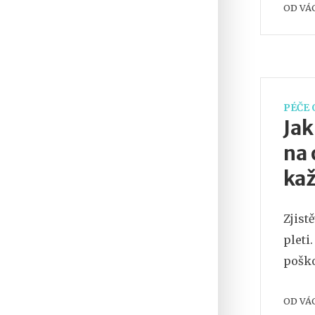
OD
VÁ
PÉČE 
Jak
na 
kaž
Zjist
pleti
poško
OD
VÁ