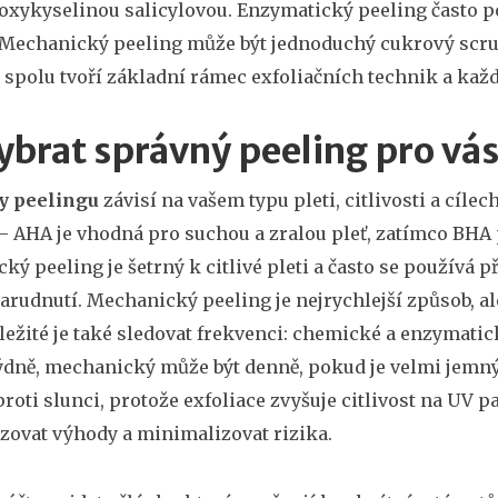
oxykyselinou salicylovou. Enzymatický peeling často p
Mechanický peeling může být jednoduchý cukrový scrub
 spolu tvoří základní rámec exfoliačních technik a každ
ybrat správný peeling pro vá
y peelingu
závisí na vašem typu pleti, citlivosti a cíl
– AHA je vhodná pro suchou a zralou pleť, zatímco BH
ký peeling je šetrný k citlivé pleti a často se používá
arudnutí. Mechanický peeling je nejrychlejší způsob, ale
ležité je také sledovat frekvenci: chemické a enzymatic
ýdně, mechanický může být denně, pokud je velmi jemný.
roti slunci, protože exfoliace zvyšuje citlivost na UV
ovat výhody a minimalizovat rizika.