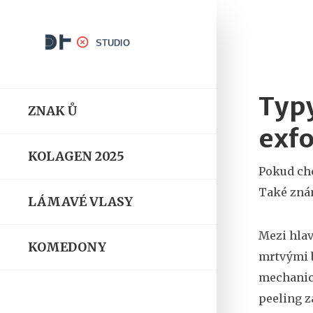
Typy
ZNAK Ů
exfo
KOLAGEN 2025
Pokud ch
Také zná
LÁMAVÉ VLASY
Mezi hlav
KOMEDONY
mrtvými
mechanic
peeling 