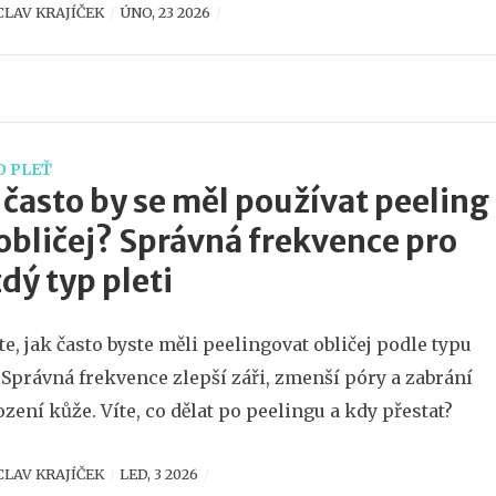
CLAV KRAJÍČEK
ÚNO, 23 2026
O PLEŤ
 často by se měl používat peeling
obličej? Správná frekvence pro
dý typ pleti
ěte, jak často byste měli peelingovat obličej podle typu
. Správná frekvence zlepší záři, zmenší póry a zabrání
zení kůže. Víte, co dělat po peelingu a kdy přestat?
CLAV KRAJÍČEK
LED, 3 2026