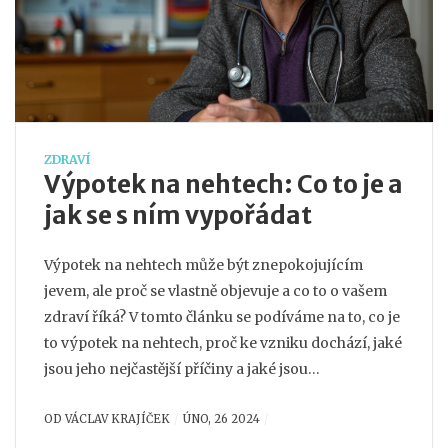
ZDRAVÍ
Výpotek na nehtech: Co to je a
jak se s ním vypořádat
Výpotek na nehtech může být znepokojujícím
jevem, ale proč se vlastně objevuje a co to o vašem
zdraví říká? V tomto článku se podíváme na to, co je
to výpotek na nehtech, proč ke vzniku dochází, jaké
jsou jeho nejčastější příčiny a jaké jsou
nejefektivnější metody léčby. Obsahuje také
OD
VÁCLAV KRAJÍČEK
ÚNO, 26 2024
praktické rady, jak pečovat o své nehty, aby byly
zdravé a výpotky se jim vyhýbaly.