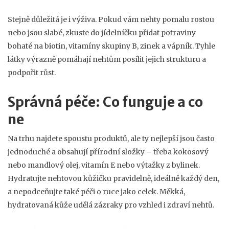
Stejně důležitá je i výživa. Pokud vám nehty pomalu rostou
nebo jsou slabé, zkuste do jídelníčku přidat potraviny
bohaté na biotin, vitamíny skupiny B, zinek a vápník. Tyhle
látky výrazně pomáhají nehtům posílit jejich strukturu a
podpořit růst.
Správná péče: Co funguje a co
ne
Na trhu najdete spoustu produktů, ale ty nejlepší jsou často
jednoduché a obsahují přírodní složky – třeba kokosový
nebo mandlový olej, vitamín E nebo výtažky z bylinek.
Hydratujte nehtovou kůžičku pravidelně, ideálně každý den,
a nepodceňujte také péči o ruce jako celek. Měkká,
hydratovaná kůže udělá zázraky pro vzhled i zdraví nehtů.