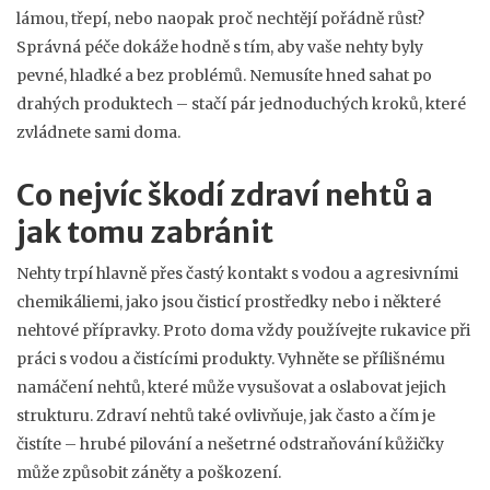
lámou, třepí, nebo naopak proč nechtějí pořádně růst?
Správná péče dokáže hodně s tím, aby vaše nehty byly
pevné, hladké a bez problémů. Nemusíte hned sahat po
drahých produktech – stačí pár jednoduchých kroků, které
zvládnete sami doma.
Co nejvíc škodí zdraví nehtů a
jak tomu zabránit
Nehty trpí hlavně přes častý kontakt s vodou a agresivními
chemikáliemi, jako jsou čisticí prostředky nebo i některé
nehtové přípravky. Proto doma vždy používejte rukavice při
práci s vodou a čistícími produkty. Vyhněte se přílišnému
namáčení nehtů, které může vysušovat a oslabovat jejich
strukturu. Zdraví nehtů také ovlivňuje, jak často a čím je
čistíte – hrubé pilování a nešetrné odstraňování kůžičky
může způsobit záněty a poškození.