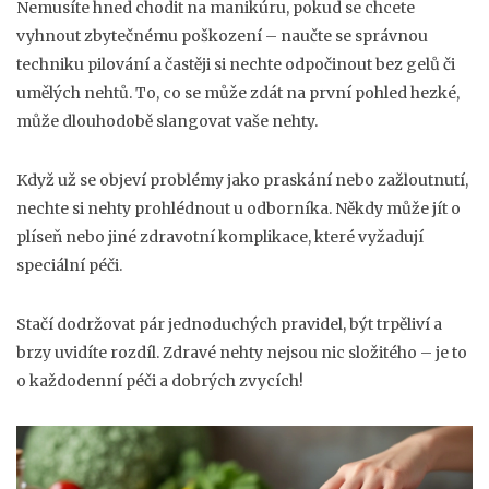
Nemusíte hned chodit na manikúru, pokud se chcete
vyhnout zbytečnému poškození – naučte se správnou
techniku pilování a častěji si nechte odpočinout bez gelů či
umělých nehtů. To, co se může zdát na první pohled hezké,
může dlouhodobě slangovat vaše nehty.
Když už se objeví problémy jako praskání nebo zažloutnutí,
nechte si nehty prohlédnout u odborníka. Někdy může jít o
plíseň nebo jiné zdravotní komplikace, které vyžadují
speciální péči.
Stačí dodržovat pár jednoduchých pravidel, být trpěliví a
brzy uvidíte rozdíl. Zdravé nehty nejsou nic složitého – je to
o každodenní péči a dobrých zvycích!