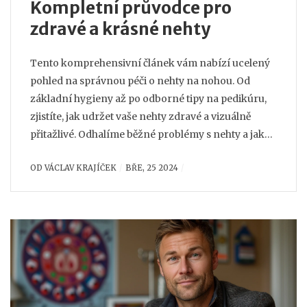
Kompletní průvodce pro
zdravé a krásné nehty
Tento komprehensivní článek vám nabízí ucelený
pohled na správnou péči o nehty na nohou. Od
základní hygieny až po odborné tipy na pedikúru,
zjistíte, jak udržet vaše nehty zdravé a vizuálně
přitažlivé. Odhalíme běžné problémy s nehty a jak
jim předejít, stejně jako nejlepší praktiky pro jejich
OD
VÁCLAV KRAJÍČEK
BŘE, 25 2024
řešení, včetně přírodních a domácích kúr.