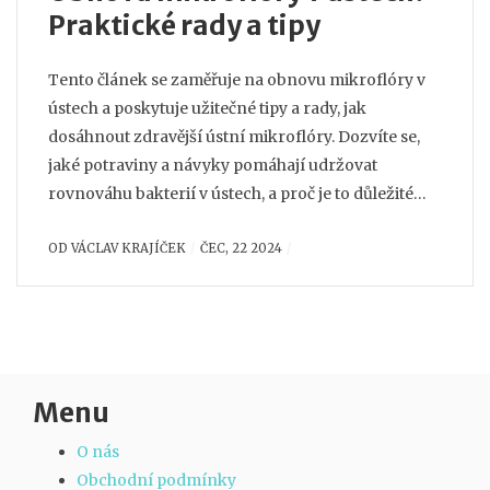
Praktické rady a tipy
Tento článek se zaměřuje na obnovu mikroflóry v
ústech a poskytuje užitečné tipy a rady, jak
dosáhnout zdravější ústní mikroflóry. Dozvíte se,
jaké potraviny a návyky pomáhají udržovat
rovnováhu bakterií v ústech, a proč je to důležité
pro celkové zdraví. Článek také vysvětluje
OD
VÁCLAV KRAJÍČEK
ČEC, 22 2024
souvislosti mezi ústní mikroflórou a trávicím
systémem.
Menu
O nás
Obchodní podmínky