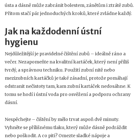
ústa a dásně může zabránit bolestem, zánětům i ztrátě zubů.
Přitom stačí pár jednoduchých kroků, které zvládne každý.
Jak na každodenní ústní
hygienu
Nejdůležitější je pravidelné čištění zubů – ideálně ráno a
večer. Nezapomeňte na kvalitní kartáček, který není příliš
tvrdý, a správnou techniku. Použití zubní nitě nebo
mezizubních kartáčků je také zásadní, protože pomáhají
odstranit nečistoty tam, kam zubní kartáček nedosáhne. K
tomu se hodí i ústní voda pro osvěžení a podporu ochrany
dásní.
Nespěchejte – čištění by mělo trvat aspoň dvě minuty.
Vyhněte se přílišnému tlaku, který může dásně podráždit
nebo poškodit. A co pití? Omezte sladké nápoje a