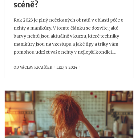
scéně?
Rok 2023 je plný nečekaných obratů v oblasti péče o
nehty a manikúry. V tomto článku se dozvíte, jaké
barvy nehtů jsou aktuálně v kurzu, které techniky
manikúry jsou na vzestupu a jaké tipy a triky vám
pomohou udržet vaše nehty v nejlepší kondici.
Explorujeme nejen barevné trendy, ale také jak se o
OD
VÁCLAV KRAJÍČEK
LED, 8 2024
nehty starat, aby byly zdravé a silné.