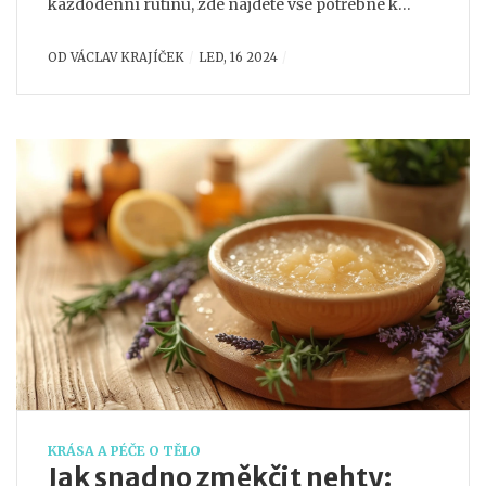
každodenní rutinu, zde najdete vše potřebné k
dosažení čisté a svěží pleti. Zahrnujeme i zajímavé
OD
VÁCLAV KRAJÍČEK
LED, 16 2024
fakty o tom, jak různé faktory, včetně výživy a
životního stylu, ovlivňují kvalitu naší pleti.
KRÁSA A PÉČE O TĚLO
Jak snadno změkčit nehty: