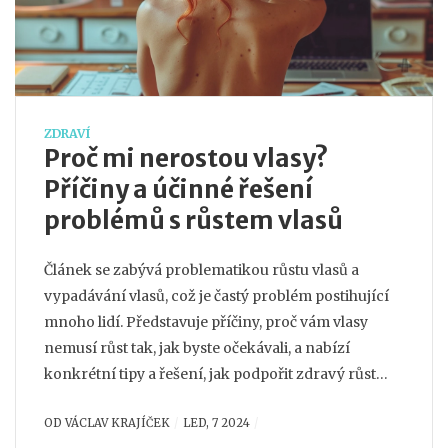
ZDRAVÍ
Proč mi nerostou vlasy?
Příčiny a účinné řešení
problémů s růstem vlasů
Článek se zabývá problematikou růstu vlasů a
vypadávání vlasů, což je častý problém postihující
mnoho lidí. Představuje příčiny, proč vám vlasy
nemusí růst tak, jak byste očekávali, a nabízí
konkrétní tipy a řešení, jak podpořit zdravý růst
vlasů. Od výživy po změnu životního stylu, článek
OD
VÁCLAV KRAJÍČEK
LED, 7 2024
pokrývá širokou škálu aspektů pro zlepšení růstu a