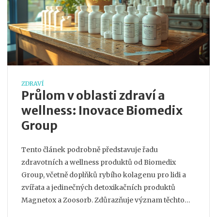
ZDRAVÍ
Průlom v oblasti zdraví a
wellness: Inovace Biomedix
Group
Tento článek podrobně představuje řadu
zdravotních a wellness produktů od Biomedix
Group, včetně doplňků rybího kolagenu pro lidi a
zvířata a jedinečných detoxikačních produktů
Magnetox a Zoosorb. Zdůrazňuje význam těchto
produktů pro udržení a zlepšení celkového zdraví,