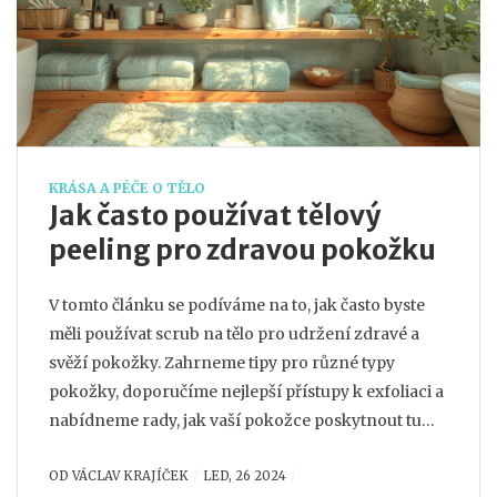
KRÁSA A PÉČE O TĚLO
Jak často používat tělový
peeling pro zdravou pokožku
V tomto článku se podíváme na to, jak často byste
měli používat scrub na tělo pro udržení zdravé a
svěží pokožky. Zahrneme tipy pro různé typy
pokožky, doporučíme nejlepší přístupy k exfoliaci a
nabídneme rady, jak vaší pokožce poskytnout tu
nejlepší péči. Navíc představíme několik
OD
VÁCLAV KRAJÍČEK
LED, 26 2024
zajímavých faktů o významu exfoliace a jejích