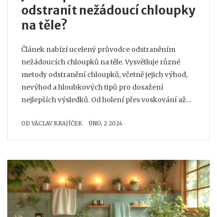
odstranit nežádoucí chloupky
na těle?
Článek nabízí ucelený průvodce odstraněním
nežádoucích chloupků na těle. Vysvětluje různé
metody odstranění chloupků, včetně jejich výhod,
nevýhod a hloubkových tipů pro dosažení
nejlepších výsledků. Od holení přes voskování až
po laserovou epilaci, přináší důležitá fakta i rady na
OD
VÁCLAV KRAJÍČEK
ÚNO, 2 2024
téma, jak správně pečovat o pokožku po odstranění
chloupků, abyste si udrželi hladkou a zdravou
pokožku.