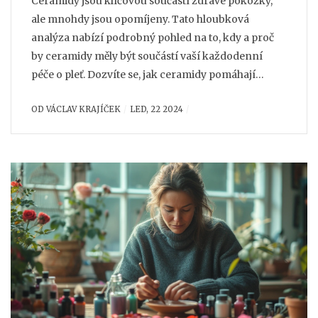
Ceramidy jsou klíčovou součástí zdravé pokožky,
ale mnohdy jsou opomíjeny. Tato hloubková
analýza nabízí podrobný pohled na to, kdy a proč
by ceramidy měly být součástí vaší každodenní
péče o pleť. Dozvíte se, jak ceramidy pomáhají
udržet pleť hydratovanou, chráněnou a mladistvou,
OD
VÁCLAV KRAJÍČEK
LED, 22 2024
a jak je můžete nejlépe začlenit do své rutiny.