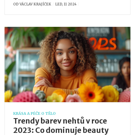
OD
VÁCLAV KRAJÍČEK
LED, 11 2024
od zlepšení elasticity pokožky po podporu trávicího
zdraví a detoxikaci, a ukazuje na inovativní přístup
Biomedix Group k vývoji kvalitních produktů.
KRÁSA A PÉČE O TĚLO
Trendy barev nehtů v roce
2023: Co dominuje beauty