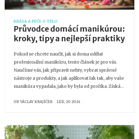
KRÁSA A PÉČE O TĚLO
Průvodce domácí manikúrou:
kroky, tipy a nejlepší praktiky
Pokud se chcete naučit, jak si doma udělat
profesionální manikúru, tento článek je pro vás.
Naučíme vás, jak připravit nehty, vybrat správné
nástroje a produkty, a jak aplikovat lak tak, aby vaše
manikúra vypadala, jako by byla od profíka. Získáte
také tipy na údržbu manikúry, aby vaše nehty byly
OD
VÁCLAV KRAJÍČEK
LED, 20 2024
nejen krásné, ale i zdravé.