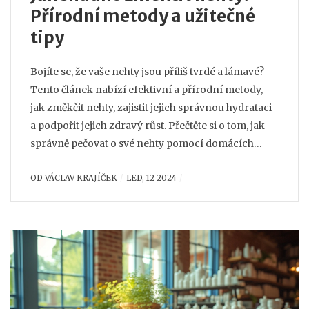
Přírodní metody a užitečné
tipy
Bojíte se, že vaše nehty jsou příliš tvrdé a lámavé?
Tento článek nabízí efektivní a přírodní metody,
jak změkčit nehty, zajistit jejich správnou hydrataci
a podpořit jejich zdravý růst. Přečtěte si o tom, jak
správně pečovat o své nehty pomocí domácích
přípravků a získejte tipy, které vám pomohou
OD
VÁCLAV KRAJÍČEK
LED, 12 2024
udržet nehty ve skvělém stavu.