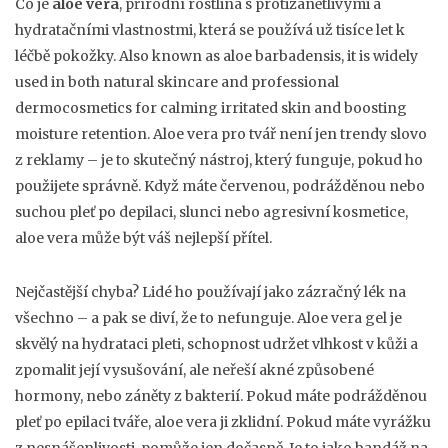
Co je
aloe vera
,
přírodní rostlina s protizánětlivými a
hydratačními vlastnostmi, která se používá už tisíce let k
léčbě pokožky
. Also known as
aloe barbadensis
, it is widely
used in both natural skincare and professional
dermocosmetics for calming irritated skin and boosting
moisture retention.
Aloe vera pro tvář není jen trendy slovo
z reklamy – je to skutečný nástroj, který funguje, pokud ho
použijete správně. Když máte červenou, podrážděnou nebo
suchou pleť po depilaci, slunci nebo agresivní kosmetice,
aloe vera může být váš nejlepší přítel.
Nejčastější chyba? Lidé ho používají jako zázračný lék na
všechno – a pak se diví, že to nefunguje. Aloe vera gel je
skvělý na
hydrataci pleti
,
schopnost udržet vlhkost v kůži a
zpomalit její vysušování
, ale neřeší akné způsobené
hormony, nebo záněty z bakterií. Pokud máte podrážděnou
pleť po epilaci tváře, aloe vera ji zklidní. Pokud máte vyrážku