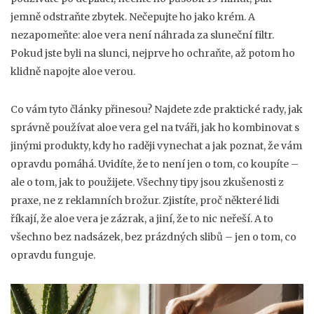
jemně odstraňte zbytek. Nečepujte ho jako krém. A
nezapomeňte: aloe vera není náhrada za sluneční filtr.
Pokud jste byli na slunci, nejprve ho ochraňte, až potom ho
klidně napojte aloe verou.
Co vám tyto články přinesou? Najdete zde praktické rady, jak
správně používat aloe vera gel na tváři, jak ho kombinovat s
jinými produkty, kdy ho raději vynechat a jak poznat, že vám
opravdu pomáhá. Uvidíte, že to není jen o tom, co koupíte –
ale o tom, jak to použijete. Všechny tipy jsou zkušenosti z
praxe, ne z reklamních brožur. Zjistíte, proč některé lidi
říkají, že aloe vera je zázrak, a jiní, že to nic neřeší. A to
všechno bez nadsázek, bez prázdných slibů – jen o tom, co
opravdu funguje.