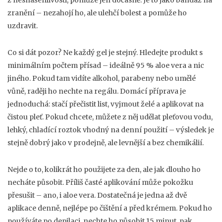
z nesnášenlivosti, pomůže jen dočasně. Je to jako bandáž na
zranění – nezahojí ho, ale ulehčí bolest a pomůže ho
uzdravit.
Co si dát pozor? Ne každý gel je stejný. Hledejte produkt s
minimálním počtem přísad – ideálně 95 % aloe vera a nic
jiného. Pokud tam vidíte alkohol, parabeny nebo umělé
vůně, raději ho nechte na regálu. Domácí příprava je
jednoduchá: stačí přečistit list, vyjmout želé a aplikovat na
čistou pleť. Pokud chcete, můžete z něj udělat
pleťovou vodu
,
lehký, chladící roztok vhodný na denní použití
– výsledek je
stejně dobrý jako v prodejně, ale levnější a bez chemikálií.
Nejde o to, kolikrát ho použijete za den, ale jak dlouho ho
necháte působit. Příliš časté aplikování může pokožku
přesušit – ano, i aloe vera. Dostatečná je jedna až dvě
aplikace denně, nejlépe po čištění a před krémem. Pokud ho
používáte po depilaci, nechte ho působit 15 minut, pak