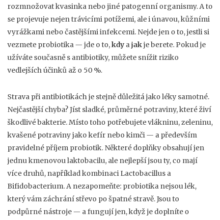
rozmnožovat kvasinka nebo jiné patogenní organismy. A to
se projevuje nejen trávicími potížemi, ale i únavou, kůžními
vyrážkami nebo častějšími infekcemi. Nejde jen o to, jestli si
vezmete probiotika — jde o to,
kdy
a
jak
je berete. Pokud je
užíváte současně s antibiotiky, můžete snížit riziko
vedlejších účinků až o 50 %.
Strava při antibiotikách je stejně důležitá jako léky samotné.
Nejčastější chyba? Jíst sladké, průměrné potraviny, které živí
škodlivé bakterie. Místo toho potřebujete vlákninu, zeleninu,
kvašené potraviny jako kefír nebo kimči — a především
pravidelné příjem probiotik. Některé doplňky obsahují jen
jednu kmenovou laktobacilu, ale nejlepší jsou ty, co mají
více druhů, například kombinaci Lactobacillus a
Bifidobacterium. A nezapomeňte: probiotika nejsou lék,
který vám záchrání střevo po špatné stravě. Jsou to
podpůrné nástroje — a fungují jen, když je doplníte o