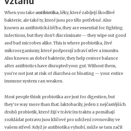
vztahu
When you take
antibiotika
,
léky, které zabíjejí škodlivé
bakterie, ale také ty, které jsou pro tělo potřebné
. Also
known as
antibiotická léčba
, they are essential for fighting
infections, but they don’t discriminate — they wipe out good
and bad microbes alike.
This is where
probiotika
,
živé
mikroorganismy, které podporují zdraví střev a imunitu
.
Also known as
dobré bakterie
, they help restore balance
after antibiotics have disrupted your gut.
Without them,
you’re not just at risk of diarrhea or bloating — your entire
immune system can weaken.
Most people think probiotika are just for digestion, but
they’re way more than that.
laktobacily
,
jeden z nejčastějších
druhů probiotik, které žijí v trávicím traktu a pomáhají
rozkládat potravu
jsou klíčové pro udržení rovnováhy ve
vašem střevě. Když je antibiotika vyhubí, může se tam začít