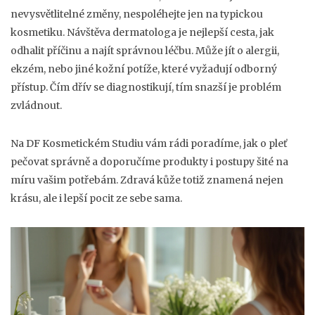
nevysvětlitelné změny, nespoléhejte jen na typickou
kosmetiku. Návštěva dermatologa je nejlepší cesta, jak
odhalit příčinu a najít správnou léčbu. Může jít o alergii,
ekzém, nebo jiné kožní potíže, které vyžadují odborný
přístup. Čím dřív se diagnostikují, tím snazší je problém
zvládnout.
Na DF Kosmetickém Studiu vám rádi poradíme, jak o pleť
pečovat správně a doporučíme produkty i postupy šité na
míru vašim potřebám. Zdravá kůže totiž znamená nejen
krásu, ale i lepší pocit ze sebe sama.