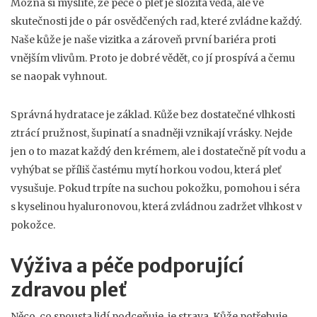
Možná si myslíte, že péče o pleť je složitá věda, ale ve
skutečnosti jde o pár osvědčených rad, které zvládne každý.
Naše kůže je naše vizitka a zároveň první bariéra proti
vnějším vlivům. Proto je dobré vědět, co jí prospívá a čemu
se naopak vyhnout.
Správná hydratace je základ. Kůže bez dostatečné vlhkosti
ztrácí pružnost, šupinatí a snadněji vznikají vrásky. Nejde
jen o to mazat každý den krémem, ale i dostatečně pít vodu a
vyhýbat se příliš častému mytí horkou vodou, která pleť
vysušuje. Pokud trpíte na suchou pokožku, pomohou i séra
s kyselinou hyaluronovou, která zvládnou zadržet vlhkost v
pokožce.
Výživa a péče podporující
zdravou pleť
Něco, co spousta lidí podceňuje, je strava. Kůže potřebuje