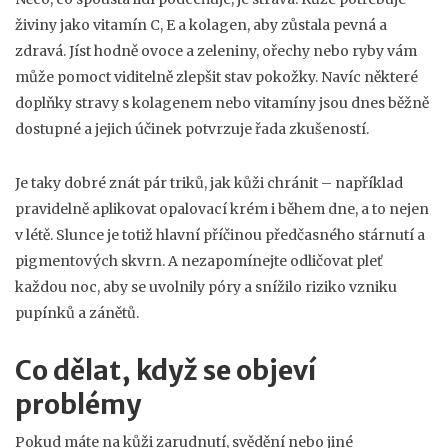
živiny jako vitamín C, E a kolagen, aby zůstala pevná a
zdravá. Jíst hodně ovoce a zeleniny, ořechy nebo ryby vám
může pomoct viditelně zlepšit stav pokožky. Navíc některé
doplňky stravy s kolagenem nebo vitamíny jsou dnes běžně
dostupné a jejich účinek potvrzuje řada zkušeností.
Je taky dobré znát pár triků, jak kůži chránit – například
pravidelně aplikovat opalovací krém i během dne, a to nejen
v létě. Slunce je totiž hlavní příčinou předčasného stárnutí a
pigmentových skvrn. A nezapomínejte odličovat pleť
každou noc, aby se uvolnily póry a snížilo riziko vzniku
pupínků a zánětů.
Co dělat, když se objeví
problémy
Pokud máte na kůži zarudnutí, svědění nebo jiné