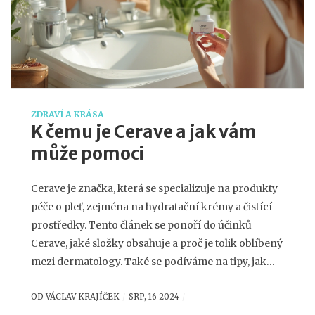
ZDRAVÍ A KRÁSA
K čemu je Cerave a jak vám
může pomoci
Cerave je značka, která se specializuje na produkty
péče o pleť, zejména na hydratační krémy a čistící
prostředky. Tento článek se ponoří do účinků
Cerave, jaké složky obsahuje a proč je tolik oblíbený
mezi dermatology. Také se podíváme na tipy, jak
správně používat produkty Cerave a jak mohou
OD
VÁCLAV KRAJÍČEK
SRP, 16 2024
zlepšit stav vaší pokožky.