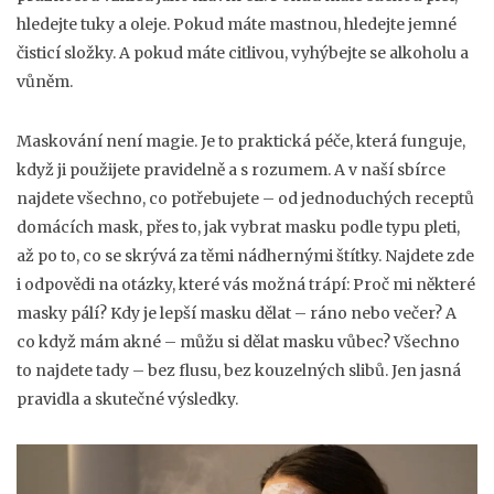
hledejte tuky a oleje. Pokud máte mastnou, hledejte jemné
čisticí složky. A pokud máte citlivou, vyhýbejte se alkoholu a
vůněm.
Maskování není magie. Je to praktická péče, která funguje,
když ji použijete pravidelně a s rozumem. A v naší sbírce
najdete všechno, co potřebujete – od jednoduchých receptů
domácích mask, přes to, jak vybrat masku podle typu pleti,
až po to, co se skrývá za těmi nádhernými štítky. Najdete zde
i odpovědi na otázky, které vás možná trápí: Proč mi některé
masky pálí? Kdy je lepší masku dělat – ráno nebo večer? A
co když mám akné – můžu si dělat masku vůbec? Všechno
to najdete tady – bez flusu, bez kouzelných slibů. Jen jasná
pravidla a skutečné výsledky.