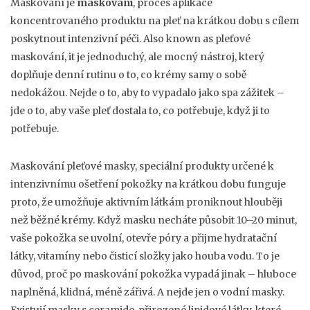
Maskování je
maskování
,
proces aplikace
koncentrovaného produktu na pleť na krátkou dobu s cílem
poskytnout intenzivní péči
. Also known as
pleťové
maskování
, it je jednoduchý, ale mocný nástroj, který
doplňuje denní rutinu o to, co krémy samy o sobě
nedokážou.
Nejde o to, aby to vypadalo jako spa zážitek –
jde o to, aby vaše pleť dostala to, co potřebuje, když ji to
potřebuje.
Maskování
pleťové masky
,
speciální produkty určené k
intenzivnímu ošetření pokožky na krátkou dobu
funguje
proto, že umožňuje aktivním látkám proniknout hlouběji
než běžné krémy. Když masku necháte působit 10–20 minut,
vaše pokožka se uvolní, otevře póry a přijme hydratační
látky, vitamíny nebo čisticí složky jako houba vodu. To je
důvod, proč po maskování pokožka vypadá jinak – hluboce
naplněná, klidná, méně zářivá. A nejde jen o vodní masky.