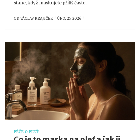
stane, když maskujete příliš často.
OD
VÁCLAV KRAJÍČEK
ÚNO, 25 2026
PÉČE O PLEŤ
Co je to maska na pleť a jak ji