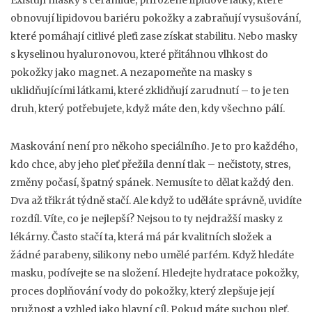
Existují masky s
ceramide
,
přirozené lipidové látky, které
obnovují lipidovou bariéru pokožky a zabraňují vysušování
,
které pomáhají citlivé pleťi zase získat stabilitu. Nebo masky
s kyselinou hyaluronovou, které přitáhnou vlhkost do
pokožky jako magnet. A nezapomeňte na masky s
uklidňujícími látkami, které zklidňují zarudnutí – to je ten
druh, který potřebujete, když máte den, kdy všechno pálí.
Maskování není pro někoho speciálního. Je to pro každého,
kdo chce, aby jeho pleť přežila denní tlak – nečistoty, stres,
změny počasí, špatný spánek. Nemusíte to dělat každý den.
Dva až třikrát týdně stačí. Ale když to uděláte správně, uvidíte
rozdíl. Víte, co je nejlepší? Nejsou to ty nejdražší masky z
lékárny. Často stačí ta, která má pár kvalitních složek a
žádné parabeny, silikony nebo umělé parfém. Když hledáte
masku, podívejte se na složení. Hledejte
hydratace pokožky
,
proces doplňování vody do pokožky, který zlepšuje její
pružnost a vzhled
jako hlavní cíl. Pokud máte suchou pleť,