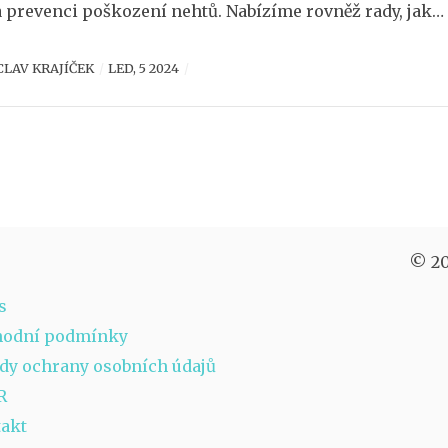
a prevenci poškození nehtů. Nabízíme rovněž rady, jak
 běžným problémům s nehty a jak přispět k jejich
CLAV KRAJÍČEK
LED, 5 2024
ému a krásnému vzhledu.
© 20
s
hodní podmínky
dy ochrany osobních údajů
R
akt