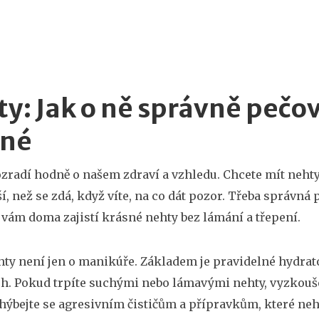
y: Jak o ně správně pečov
sné
zradí hodně o našem zdraví a vzhledu. Chcete mít nehty
í, než se zdá, když víte, na co dát pozor. Třeba správná
 vám doma zajistí krásné nehty bez lámání a třepení.
hty není jen o manikúře. Základem je pravidelné hydrat
. Pokud trpíte suchými nebo lámavými nehty, vyzkoušejte
yhýbejte se agresivním čističům a přípravkům, které neht