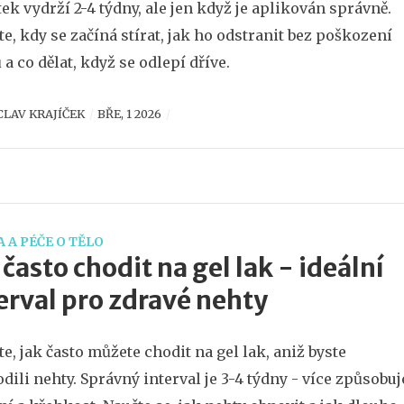
ek vydrží 2-4 týdny, ale jen když je aplikován správně.
ěte, kdy se začíná stírat, jak ho odstranit bez poškození
 a co dělat, když se odlepí dříve.
CLAV KRAJÍČEK
BŘE, 1 2026
 A PÉČE O TĚLO
 často chodit na gel lak - ideální
erval pro zdravé nehty
ěte, jak často můžete chodit na gel lak, aniž byste
dili nehty. Správný interval je 3-4 týdny - více způsobuj