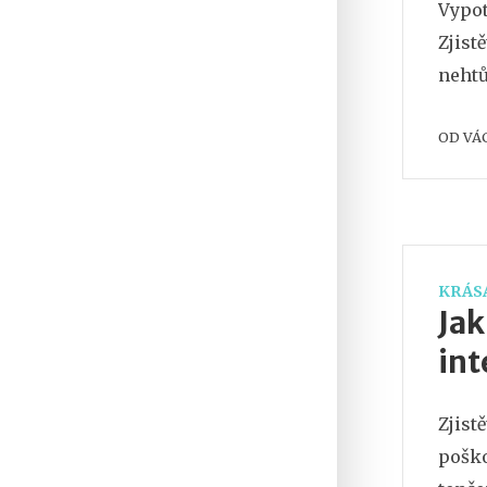
Vypot
Zjist
nehtů
OD
VÁ
KRÁSA
Jak
int
Zjist
poško