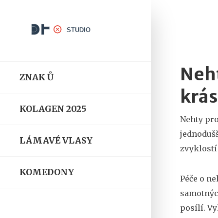
Neht
ZNAK Ů
krá
KOLAGEN 2025
Nehty pro
jednodušš
LÁMAVÉ VLASY
zvyklostí
KOMEDONY
Péče o ne
samotných
posílí. V