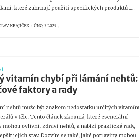
ami, které zahrnují použití specifických produktů i
 dostupných surovin z domácnosti. Článek se zaměří n
CLAV KRAJÍČEK
ÚNO, 3 2025
 techniky a tipy, jak efektivně odstranit mastnotu z
 a připravit je na aplikaci laku.
VÍ
ý vitamín chybí při lámání nehtů:
čové faktory a rady
í nehtů může být znakem nedostatku určitých vitamín
erálů v těle. Tento článek zkoumá, které esenciální
y mohou ovlivnit zdraví nehtů, a nabízí praktické rady,
lepšit jejich stav. Dozvíte se také, jaké potraviny mohou