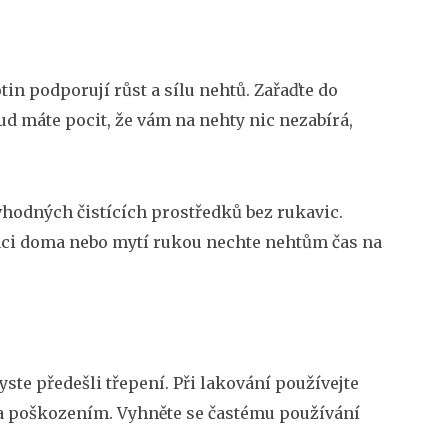
otin podporují růst a sílu nehtů. Zařaďte do
kud máte pocit, že vám na nehty nic nezabírá,
hodných čistících prostředků bez rukavic.
práci doma nebo mytí rukou nechte nehtům čas na
te předešli třepení. Při lakování používejte
 a poškozením. Vyhněte se častému používání