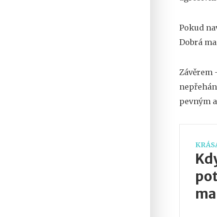
Pokud nav
Dobrá man
Závěrem –
nepřeháně
pevným a
KRÁSA
Kdy
pot
ma