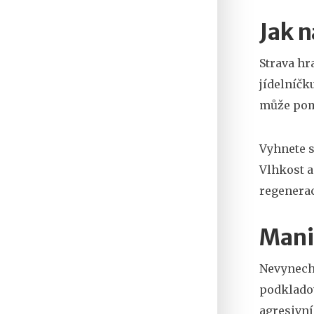
Jak 
Strava hr
jídelníčk
může pomo
Vyhnete s
Vlhkost a
regenerac
Mani
Nevynechá
podkladov
agresivní