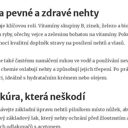
na pevné a zdravé nehty
aje klíčovou roli. Vitamíny skupiny B, zinek, železo a bi
u ryby, ořechy, vejce a zeleninu bohatou na vitamíny. Po
ci kvalitní doplněk stravy na posílení nehtů a vlasů.
e také častému namáčení rukou ve vodě a používání nev
 chemie oslabují nehty a způsobují jejich třepení. Po 
i, ideálně s hydratačním krémem nebo olejem.
kúra, která neškodí
vejte základní úpravu nehtů pilníkem místo nůžek, abys
ý základový lak, který nehty ochrání před žloutnutím
ch odlakovačů s acetonem.