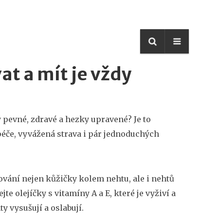
at a mít je vždy
 pevné, zdravé a hezky upravené? Je to
 péče, vyvážená strava i pár jednoduchých
ování nejen kůžičky kolem nehtu, ale i nehtů
 olejíčky s vitamíny A a E, které je vyživí a
y vysušují a oslabují.