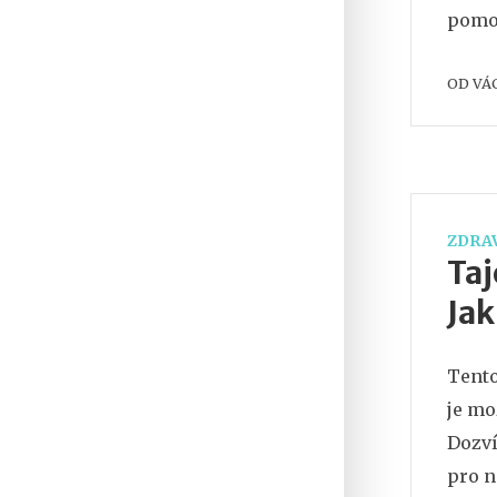
pomoc
OD
VÁ
ZDRAV
Taj
Jak
Tento
je mo
Dozví
pro n