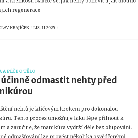
ní a křehkost. Naučte se, jak nehty obnovit a jak dlouho
jejich regenerace.
CLAV KRAJÍČEK
LIS, 11 2025
 A PÉČE O TĚLO
 účinně odmastit nehty před
nikúrou
tění nehtů je klíčovým krokem pro dokonalou
úru. Tento proces umožňuje laku lépe přilnout k
m a zaručuje, že manikúra vydrží déle bez olupování.
né odmašťování lze provést několika osvědčenými