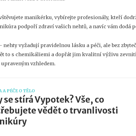
štěvujete manikérku, vybírejte profesionály, kteří dodrž
ikúra podpoří zdraví vašich nehtů, a navíc vám dodá p
 nehty vyžadují pravidelnou lásku a péči, ale bez zbytečn
t to s chemikáliemi a dopřát jim kvalitní výživu zevnit
 upraveným vzhledem.
 A PÉČE O TĚLO
 se stírá Vypotek? Vše, co
řebujete vědět o trvanlivosti
nikúry