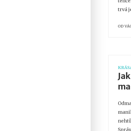
tenče
trvá 
OD
VÁ
KRÁSA
Jak
ma
Odmaš
manik
nehtů
Správ