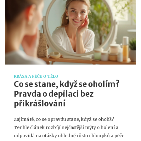
KRÁSA A PÉČE O TĚLO
Co se stane, když se oholím?
Pravda o depilaci bez
přikrášlování
Zajímá tě, co se opravdu stane, když se oholíš?
Tenhle článek rozbíjí nejčastější mýty o holení a
odpovídá na otázky ohledně růstu chloupků a péče