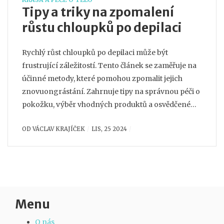
Tipy a triky na zpomalení
růstu chloupků po depilaci
Rychlý růst chloupků po depilaci může být
frustrující záležitostí. Tento článek se zaměřuje na
účinné metody, které pomohou zpomalit jejich
znovuongrástání. Zahrnuje tipy na správnou péči o
pokožku, výběr vhodných produktů a osvědčené
domácí recepty. Rovněž se věnuje faktům o vlivu
OD
VÁCLAV KRAJÍČEK
LIS, 25 2024
stravy a zdraví na rychlost růstu chloupků. Přečtěte
si, jak docílit jemnější a hladší pokožky na delší
dobu.
Menu
O nás