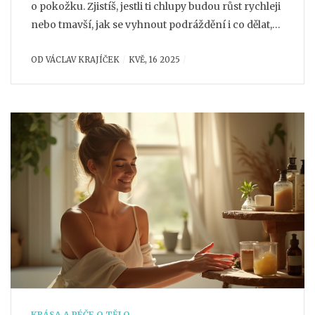
o pokožku. Zjistíš, jestli ti chlupy budou růst rychleji
nebo tmavší, jak se vyhnout podráždění i co dělat,
když tě trápí zarůstání. Přidám konkrétní tipy, aby
OD
VÁCLAV KRAJÍČEK
KVĚ, 16 2025
byla tvoje pokožka hladká bez problémů. Odpovědi
budou přímo k věci, žádná věda ani zbytečné
strašení.
KRÁSA A PÉČE O TĚLO