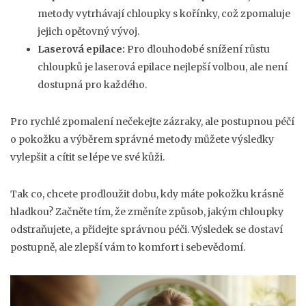
metody vytrhávají chloupky s kořínky, což zpomaluje
jejich opětovný vývoj.
Laserová epilace:
Pro dlouhodobé snížení růstu
chloupků je laserová epilace nejlepší volbou, ale není
dostupná pro každého.
Pro rychlé zpomalení nečekejte zázraky, ale postupnou péčí
o pokožku a výběrem správné metody můžete výsledky
vylepšit a cítit se lépe ve své kůži.
Tak co, chcete prodloužit dobu, kdy máte pokožku krásně
hladkou? Začněte tím, že změníte způsob, jakým chloupky
odstraňujete, a přidejte správnou péči. Výsledek se dostaví
postupně, ale zlepší vám to komfort i sebevědomí.