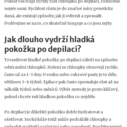
Pokud vás trápí rychlý růst chloupků po depilaci, rozhodně
nejste sami. Rychlost růstu je do značné míry geneticky
daná, ale existují způsoby, jak ji ovlivnit a zpomalit.
Podívejme se na to, co skutečně funguje a co jsou mýty.
Jak dlouho vydrží hladká
pokožka po depilaci?
Trvanlivost hladké pokožky po depilaci záleží na způsobu
odstranění chloupků. Holení se chloupky obnovují rychle,
často už za 1–3 dny. U vosku nebo cukrové pasty je to déle,
většinou 3–6 týdnů. Epilace pak často zpomaluje růst až na
několik týdnů nebo měsíců. Výběr metody je proto klíčový,
pokud chcete mít hladkou pokožku co nejdéle.
Po depilaci je důležité pokožku dobře hydratovat a
ošetřovat. Suchá kůže totiž může podráždit chloupky a
způsobit rychlejší zarůstání nebo zarudnutí. Použijte jemný