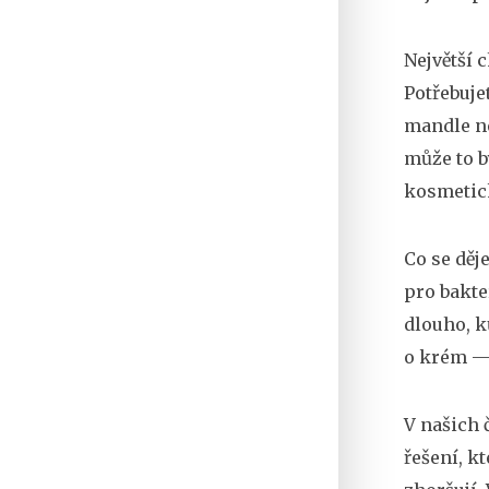
Největší 
Potřebuje
mandle ne
může to b
kosmetick
Co se děj
pro bakte
dlouho, k
o krém — 
V našich 
řešení, k