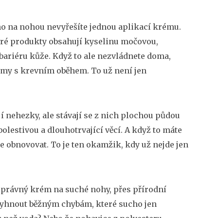
ucho na nohou nevyřešíte jednou aplikací krému.
eré produkty obsahují kyselinu močovou,
bariéru kůže. Když to ale nezvládnete doma,
émy s krevním oběhem. To už není jen
í nehezky, ale stávají se z nich plochou půdou
bolestivou a dlouhotrvající věcí. A když to máte
se obnovovat. To je ten okamžik, kdy už nejde jen
t správný krém na suché nohy, přes přírodní
e vyhnout běžným chybám, které sucho jen