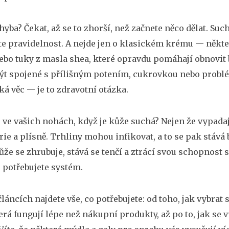
chyba? Čekat, až se to zhorší, než začnete něco dělat. S
te pravidelnost. A nejde jen o klasickém krému — někt
bo tuky z masla shea, které opravdu pomáhají obnovit 
ýt spojené s přílišným potením, cukrovkou nebo probl
á věc — je to zdravotní otázka.
e ve vašich nohách, když je kůže suchá? Nejen že vypadaj
rie a plísně. Trhliny mohou infikovat, a to se pak stává 
ůže se zhrubuje, stává se tenčí a ztrácí svou schopnost 
potřebujete systém.
článcích najdete vše, co potřebujete: od toho, jak vybra
terá fungují lépe než nákupní produkty, až po to, jak s