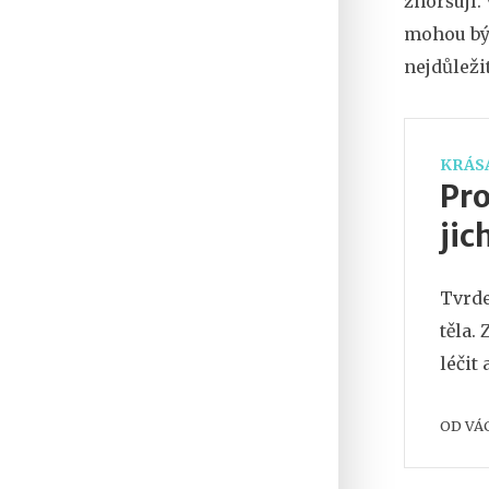
zhoršují.
mohou být
nejdůležit
KRÁSA
Pro
jic
Tvrde
těla. 
léčit 
OD
VÁ