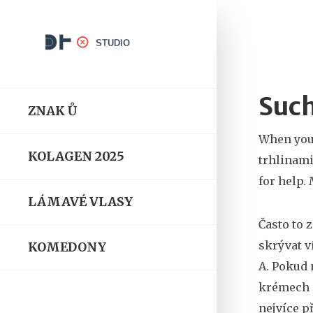
Such
ZNAK Ů
When you
KOLAGEN 2025
trhlinam
for help. 
LÁMAVÉ VLASY
Často to 
skrývat v
KOMEDONY
A. Pokud 
krémech — 
nejvíce p