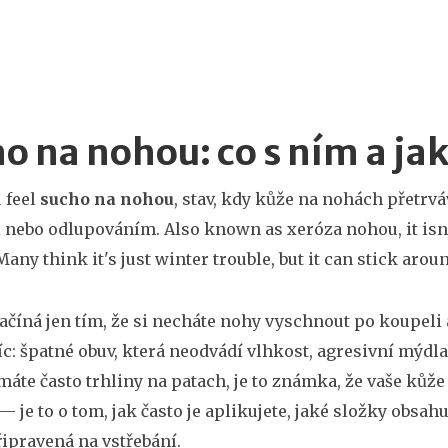
o na nohou: co s ním a jak
 feel
sucho na nohou
,
stav, kdy kůže na nohách přetrvá
i nebo odlupováním
. Also known as
xeróza nohou
, it i
Many think it's just winter trouble, but it can stick arou
začíná jen tím, že si necháte nohy vyschnout po koupel
íc: špatné obuv, která neodvádí vlhkost, agresivní mýd
máte často trhliny na patach, je to známka, že vaše kůže
je to o tom, jak často je aplikujete, jaké složky obsahuj
řipravená na vstřebání.