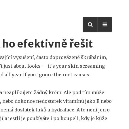
 ho efektivně řešit
vající vysušení, často doprovázené škrábáním,
sn't just about looks — it's your skin screaming
nd all year if you ignore the root causes.
i a neaplikujete žádný krém. Ale pod tím může
la, nebo dokonce nedostatek vitamínů jako E nebo
 nemá dostatek tuků a hydratace. A to není jen o
í a jestli je používáte i po koupeli, kdy je kůže