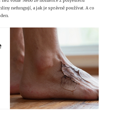
íc než voda? Nebo že nohavice z polyesteru
liny nefungují, a jak je správně používat. A co
 den.
e