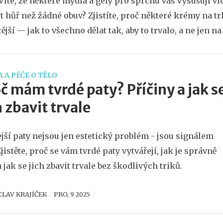
 Víte, že některé mýdla a gely pro sprchu vás vysušují v
 hůř než žádné obuv? Zjistíte, proč některé krémy na trh
ější — jak to všechno dělat tak, aby to trvalo, a ne jen na
 A PÉČE O TĚLO
č mám tvrdé paty? Příčiny a jak s
h zbavit trvale
jší paty nejsou jen estetický problém - jsou signálem
Zjistěte, proč se vám tvrdé paty vytvářejí, jak je správně
a jak se jich zbavit trvale bez škodlivých triků.
CLAV KRAJÍČEK
PRO, 9 2025