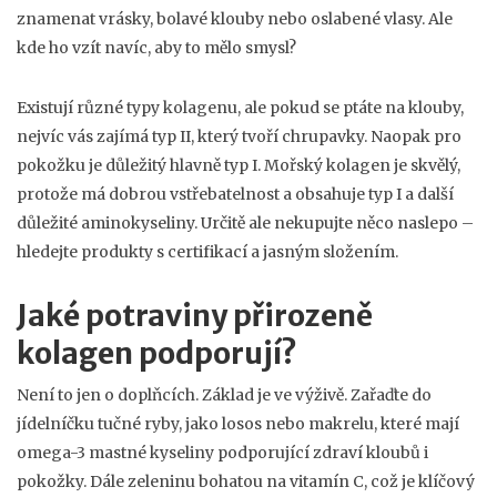
znamenat vrásky, bolavé klouby nebo oslabené vlasy. Ale
kde ho vzít navíc, aby to mělo smysl?
Existují různé typy kolagenu, ale pokud se ptáte na klouby,
nejvíc vás zajímá typ II, který tvoří chrupavky. Naopak pro
pokožku je důležitý hlavně typ I. Mořský kolagen je skvělý,
protože má dobrou vstřebatelnost a obsahuje typ I a další
důležité aminokyseliny. Určitě ale nekupujte něco naslepo –
hledejte produkty s certifikací a jasným složením.
Jaké potraviny přirozeně
kolagen podporují?
Není to jen o doplňcích. Základ je ve výživě. Zařaďte do
jídelníčku tučné ryby, jako losos nebo makrelu, které mají
omega-3 mastné kyseliny podporující zdraví kloubů i
pokožky. Dále zeleninu bohatou na vitamín C, což je klíčový