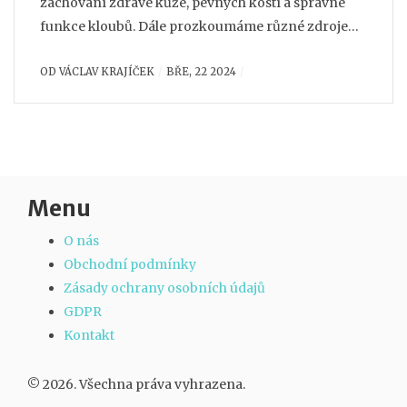
zachování zdravé kůže, pevných kostí a správné
funkce kloubů. Dále prozkoumáme různé zdroje
kolagenu a poskytneme praktické tipy, jak můžete
OD
VÁCLAV KRAJÍČEK
BŘE, 22 2024
snadno zvýšit jeho příjem ve vaší stravě, a tím
podpořit své zdraví a mladistvý vzhled.
Menu
O nás
Obchodní podmínky
Zásady ochrany osobních údajů
GDPR
Kontakt
© 2026. Všechna práva vyhrazena.