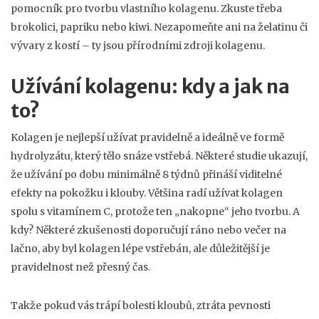
pomocník pro tvorbu vlastního kolagenu. Zkuste třeba
brokolici, papriku nebo kiwi. Nezapomeňte ani na želatinu či
vývary z kostí – ty jsou přírodními zdroji kolagenu.
Užívání kolagenu: kdy a jak na
to?
Kolagen je nejlepší užívat pravidelně a ideálně ve formě
hydrolyzátu, který tělo snáze vstřebá. Některé studie ukazují,
že užívání po dobu minimálně 8 týdnů přináší viditelné
efekty na pokožku i klouby. Většina radí užívat kolagen
spolu s vitamínem C, protože ten „nakopne“ jeho tvorbu. A
kdy? Některé zkušenosti doporučují ráno nebo večer na
lačno, aby byl kolagen lépe vstřebán, ale důležitější je
pravidelnost než přesný čas.
Takže pokud vás trápí bolesti kloubů, ztráta pevnosti