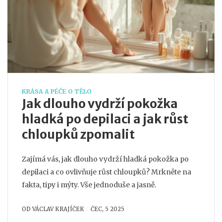
KRÁSA A PÉČE O TĚLO
Jak dlouho vydrží pokožka
hladká po depilaci a jak růst
chloupků zpomalit
Zajímá vás, jak dlouho vydrží hladká pokožka po
depilaci a co ovlivňuje růst chloupků? Mrkněte na
fakta, tipy i mýty. Vše jednoduše a jasně.
OD
VÁCLAV KRAJÍČEK
ČEC, 5 2025