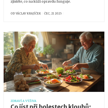
zjistěte, co na kůži opravdu funguje.
OD
VÁCLAV KRAJÍČEK
ČEC, 21 2025
ZDRAVÍ A VÝŽIVA
Co jíst při bolestech kloubů: