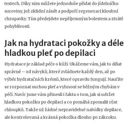
textech. Díky nim můžete jednoduše přidat do jídelníčku
suroviny, jež zklidní zánět a podpoří regeneraci kloubní
chrupavky. Tím předejdete nepříjemným bolestem a ztrátě
pohyblivosti.
Jak na hydrataci pokožky a déle
hladkou pleť po depilaci
Hydratace je základ péče o kůži. Ukážeme vám, jak to dělat
správně – od návyků, které zvládnete každý den, až po
výběr hydratačních krémů, které opravdu fungují. Naučíte
se rozpoznat suchou pleť a vyhnout se běžným chybám v
péči. Navíc jsme vám přinesli i fakta o tom, jak si udržet
hladkou pokožku po depilaci a co pomáhá zpomalit růst
chloupků. Takže už žádné nepravidelné nabídky depilace,
ale kontrolovaná a krásná pokožka dlouho po zákroku.