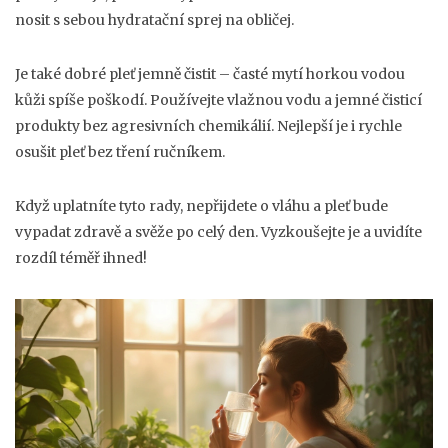
nosit s sebou hydratační sprej na obličej.
Je také dobré pleť jemně čistit – časté mytí horkou vodou
kůži spíše poškodí. Používejte vlažnou vodu a jemné čisticí
produkty bez agresivních chemikálií. Nejlepší je i rychle
osušit pleť bez tření ručníkem.
Když uplatníte tyto rady, nepřijdete o vláhu a pleť bude
vypadat zdravě a svěže po celý den. Vyzkoušejte je a uvidíte
rozdíl téměř ihned!