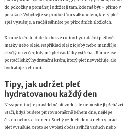
do pokožky a pomáhají udržet ji tam, kde má být – přímo v
pokožce. Vyhýbejte se produktům s alkoholem, který pleť
spíš vysušuje, a raději sáhněte po přírodních složkách.
Kromě krémů přidejte do své rutiny hydratační pleťové
masky nebo oleje. Například olej z jojoby nebo mandlí je
skvělý na večer, kdy má pleť čas látky vstřebat. Ráno zase
postačí lehký hydratační krém, který pleť nevytěžuje, ale
hydratuje a chrání.
Tipy, jak udržet pleť
hydratovanou každý den
Nezapomínejte pravidelně pít vodu, ale nemusíte ji přeházet.
Stačí, když budete pít rovnoměrně během dne, nejlépe
čistou nebo s citronem. Suchý vzduch doma nebo v práci
pleť vysušuje, proto se vyplatí občas zvlhčit vzduch nebo