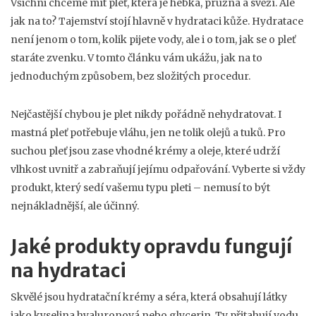
Všichni chceme mít pleť, která je hebká, pružná a svěží. Ale
jak na to? Tajemství stojí hlavně v hydrataci kůže. Hydratace
není jenom o tom, kolik pijete vody, ale i o tom, jak se o pleť
staráte zvenku. V tomto článku vám ukážu, jak na to
jednoduchým způsobem, bez složitých procedur.
Nejčastější chybou je plet nikdy pořádně nehydratovat. I
mastná pleť potřebuje vláhu, jen ne tolik olejů a tuků. Pro
suchou pleť jsou zase vhodné krémy a oleje, které udrží
vlhkost uvnitř a zabraňují jejímu odpařování. Vyberte si vždy
produkt, který sedí vašemu typu pleti – nemusí to být
nejnákladnější, ale účinný.
Jaké produkty opravdu fungují
na hydrataci
Skvělé jsou hydratační krémy a séra, která obsahují látky
jako kyselina hyaluronová nebo glycerin. Ty přitahují vodu