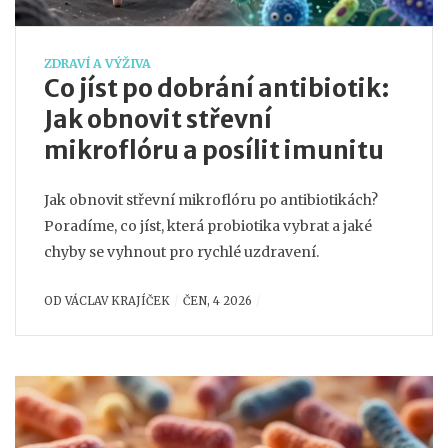
ZDRAVÍ A VÝŽIVA
Co jíst po dobrání antibiotik:
Jak obnovit střevní
mikroflóru a posílit imunitu
Jak obnovit střevní mikroflóru po antibiotikách?
Poradíme, co jíst, která probiotika vybrat a jaké
chyby se vyhnout pro rychlé uzdravení.
OD
VÁCLAV KRAJÍČEK
ČEN, 4 2026