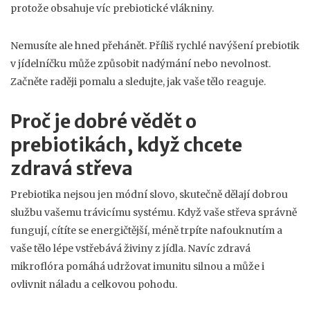
protože obsahuje víc prebiotické vlákniny.
Nemusíte ale hned přehánět. Příliš rychlé navýšení prebiotik
v jídelníčku může způsobit nadýmání nebo nevolnost.
Začněte raději pomalu a sledujte, jak vaše tělo reaguje.
Proč je dobré vědět o
prebiotikách, když chcete
zdravá střeva
Prebiotika nejsou jen módní slovo, skutečně dělají dobrou
službu vašemu trávicímu systému. Když vaše střeva správně
fungují, cítíte se energičtější, méně trpíte nafouknutím a
vaše tělo lépe vstřebává živiny z jídla. Navíc zdravá
mikroflóra pomáhá udržovat imunitu silnou a může i
ovlivnit náladu a celkovou pohodu.