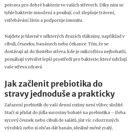
potrava pro dobré bakterie ve vašich střevech. Díky nim se
tyhle bakterie množení a posilují, což zlepšuje trávení,
vstřebávání živin a podporuje imunitu.
Najdete je hlavně v některých druzích vlákniny, například v
cibuli, česneku, banánech nebo čekance. Tím, že se
dostávají až do tlustého střeva, kde je mikroflóra nejbohatší,
pomáhají vytvářet lepší prostředí pro bakterie, které udržují
vaše střeva zdravá.
Jak začlenit prebiotika do
stravy jednoduše a prakticky
Zařazení prebiotik do vaší denní rutiny není vůbec složité.
Stačí si přidat do jídla suroviny bohaté na prebiotika – třeba
syrový česnek nebo cibuli do salátů, jíst víc celozrnných
výrobků nebo si občas dát banán, ideálně méně zralý,