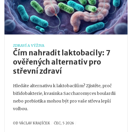
ZDRAVÍ A VÝŽIVA
Čím nahradit laktobacily: 7
ověřených alternativ pro
střevní zdraví
Hledáte alternativu k laktobacilům? Zjistěte, proč
bifidobakterie, kvasinka Saccharomyces boulardii
nebo prebiotika mohou být pro vaše střeva lepší
volbou.
OD
VÁCLAV KRAJÍČEK
ČEC, 5 2026