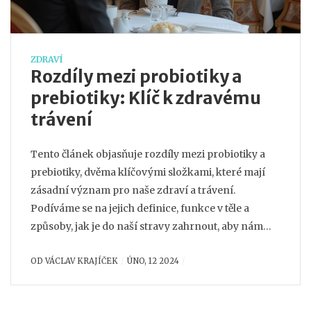
ZDRAVÍ
Rozdíly mezi probiotiky a
prebiotiky: Klíč k zdravému
trávení
Tento článek objasňuje rozdíly mezi probiotiky a
prebiotiky, dvěma klíčovými složkami, které mají
zásadní význam pro naše zdraví a trávení.
Podíváme se na jejich definice, funkce v těle a
způsoby, jak je do naší stravy zahrnout, aby nám
pomohly udržet trávicí systém v optimálním stavu.
OD
VÁCLAV KRAJÍČEK
ÚNO, 12 2024
Získáte ucelený pohled na to, jak tyto dva typy látek
spolupracují pro podporu zdraví a wellness.