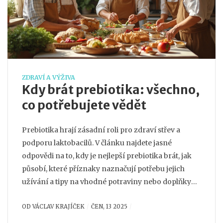
ZDRAVÍ A VÝŽIVA
Kdy brát prebiotika: všechno,
co potřebujete vědět
Prebiotika hrají zásadní roli pro zdraví střev a
podporu laktobacilů. V článku najdete jasné
odpovědi na to, kdy je nejlepší prebiotika brát, jak
působí, které příznaky naznačují potřebu jejich
užívání a tipy na vhodné potraviny nebo doplňky
stravy. Dozvíte se také, na co si dát pozor při výběru
OD
VÁCLAV KRAJÍČEK
ČEN, 13 2025
prebiotik a jak mohou pomoci dětem i dospělým.
Praktický průvodce pro všechny, kteří chtějí