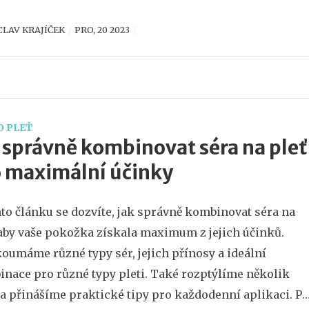
 domácí masky a peelingy, zde najdete kompletní
CLAV KRAJÍČEK
PRO, 20 2023
dce, jak na mastnou pleť efektivně.
O PLEŤ
 správně kombinovat séra na pleť
 maximální účinky
to článku se dozvíte, jak správně kombinovat séra na
 aby vaše pokožka získala maximum z jejich účinků.
oumáme různé typy sér, jejich přínosy a ideální
nace pro různé typy pleti. Také rozptýlíme několik
a přinášíme praktické tipy pro každodenní aplikaci. Po