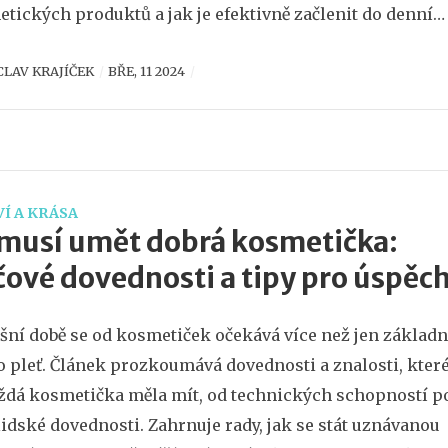
tických produktů a jak je efektivně začlenit do denníh
u péče o pleť. Nabízí také praktické tipy a doporučení
CLAV KRAJÍČEK
BŘE, 11 2024
kladě nejnovějších poznatků z oblasti dermatologie a
tiky.
Í A KRÁSA
musí umět dobrá kosmetička:
čové dovednosti a tipy pro úspěc
šní době se od kosmetiček očekává více než jen základn
o pleť. Článek prozkoumává dovednosti a znalosti, kter
ždá kosmetička měla mít, od technických schopností p
idské dovednosti. Zahrnuje rady, jak se stát uznávanou