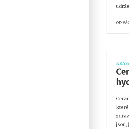
udrže
tipy 
OD
VÁ
zlepš
KRÁSA
Cer
hy
Ceram
které
zdrav
jsou,