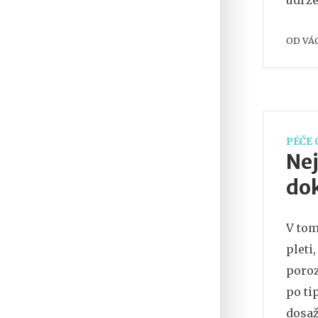
udrže
můžet
OD
VÁ
PÉČE 
Nej
dok
V tom
pleti
poroz
po ti
dosaž