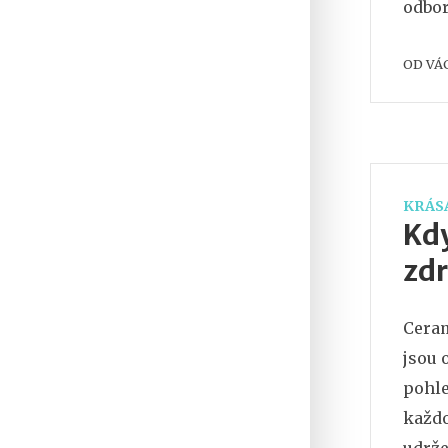
odbor
se cht
OD
VÁ
KRÁSA
Kdy
zdr
Ceram
jsou 
pohle
každo