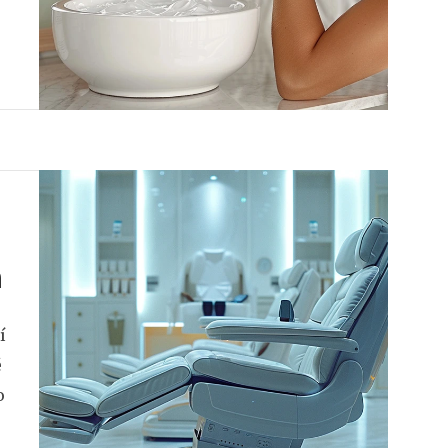
o
h
í
é
o