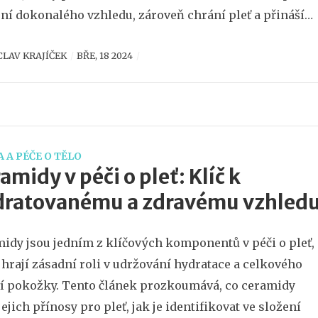
ní dokonalého vzhledu, zároveň chrání pleť a přináší
na správné techniky a produkty, které péči o vousy
CLAV KRAJÍČEK
BŘE, 18 2024
í.
 A PÉČE O TĚLO
amidy v péči o pleť: Klíč k
dratovanému a zdravému vzhled
idy jsou jedním z klíčových komponentů v péči o pleť,
 hrají zásadní roli v udržování hydratace a celkového
í pokožky. Tento článek prozkoumává, co ceramidy
 jejich přínosy pro pleť, jak je identifikovat ve složení