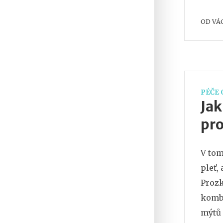
až po
OD
VÁ
průvo
PÉČE 
Jak
pro
V tom
pleť,
Prozk
kombi
mýtů 