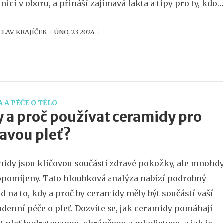
nicí v oboru, a přináší zajímavá fakta a tipy pro ty, kdo
ějí v této kariéře vydat.
CLAV KRAJÍČEK
ÚNO, 23 2024
 A PÉČE O TĚLO
 a proč používat ceramidy pro
avou pleť?
idy jsou klíčovou součástí zdravé pokožky, ale mnohd
opomíjeny. Tato hloubková analýza nabízí podrobný
d na to, kdy a proč by ceramidy měly být součástí vaší
denní péče o pleť. Dozvíte se, jak ceramidy pomáhají