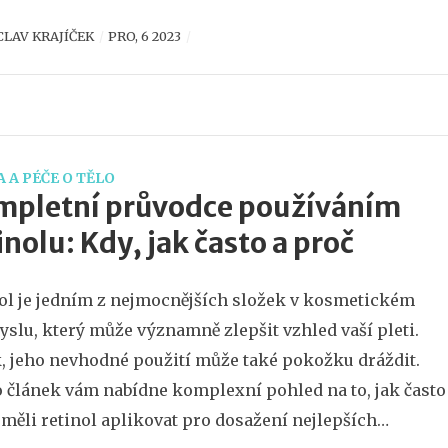
zytniu budete vybaveni všemi informacemi, které
CLAV KRAJÍČEK
PRO, 6 2023
bujete pro vytvoření personalizované péče o pleť, která
ídá právě vašim potřebám.
 A PÉČE O TĚLO
mpletní průvodce používáním
inolu: Kdy, jak často a proč
ol je jedním z nejmocnějších složek v kosmetickém
slu, který může významně zlepšit vzhled vaší pleti.
, jeho nevhodné použití může také pokožku dráždit.
 článek vám nabídne komplexní pohled na to, jak často
 měli retinol aplikovat pro dosažení nejlepších