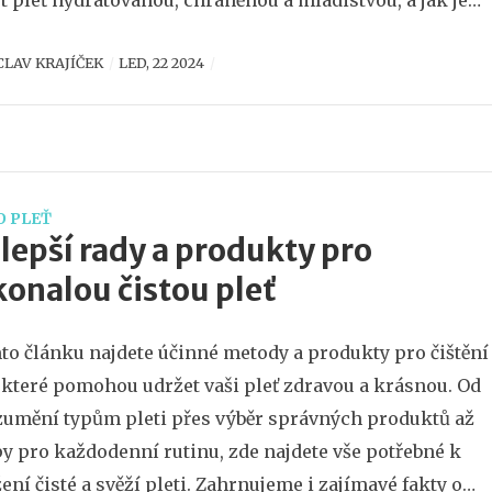
t pleť hydratovanou, chráněnou a mladistvou, a jak je
e nejlépe začlenit do své rutiny.
CLAV KRAJÍČEK
LED, 22 2024
O PLEŤ
lepší rady a produkty pro
onalou čistou pleť
to článku najdete účinné metody a produkty pro čištění
, které pomohou udržet vaši pleť zdravou a krásnou. Od
umění typům pleti přes výběr správných produktů až
py pro každodenní rutinu, zde najdete vše potřebné k
ení čisté a svěží pleti. Zahrnujeme i zajímavé fakty o