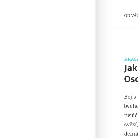
tom, 
OD
VÁ
ovlivň
KRÁSA
Jak
Oso
Boj s
bycho
nejúč
svěží
denní