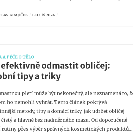
jak různé faktory, včetně výživy a životního stylu,
CLAV KRAJÍČEK
LED, 16 2024
ují kvalitu naší pleti.
 A PÉČE O TĚLO
 efektivně odmastit obličej:
bní tipy a triky
 mastnou pletí může být nekonečný, ale neznamená to, ž
m ho nemohli vyhrát. Tento článek pokrývá
innější metody, tipy a domácí triky, jak udržet obličej
, čistý a hlavně bez nadměrného mazu. Od doporučené
 rutiny přes výběr správných kosmetických produktů