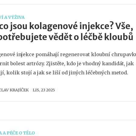
Í A VÝŽIVA
co jsou kolagenové injekce? Vše,
potřebujete vědět o léčbě kloubů
enové injekce pomáhají regenerovat kloubní chrupavk
rnit bolest artrózy. Zjistěte, kdo je vhodný kandidát, jak
jí, kolik stojí a jak se liší od jiných léčebných metod.
CLAV KRAJÍČEK
LIS, 23 2025
 A PÉČE O TĚLO