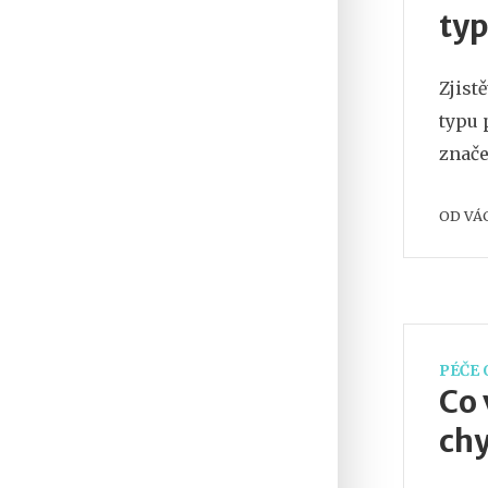
typ
Zjist
typu 
znače
OD
VÁ
PÉČE 
Co 
chy