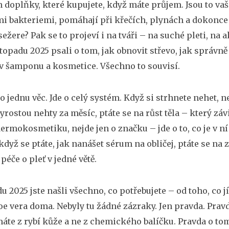
n doplňky, které kupujete, když máte průjem. Jsou to vaši
i bakteriemi, pomáhají při křečích, plynách a dokonce
ežere? Pak se to projeví i na tváři – na suché pleti, na a
stopadu 2025 psali o tom, jak obnovit střevo, jak správn
v šamponu a kosmetice. Všechno to souvisí.
o jednu věc. Jde o celý systém. Když si strhnete nehet, ne
yrostou nehty za měsíc, ptáte se na růst těla – který závi
ermokosmetiku, nejde jen o značku – jde o to, co je v ní 
 když se ptáte, jak nanášet sérum na obličej, ptáte se na 
 péče o pleť v jedné větě.
u 2025 jste našli všechno, co potřebujete – od toho, co jís
loe vera doma. Nebyly tu žádné zázraky. Jen pravda. Pra
áte z rybí kůže a ne z chemického balíčku. Pravda o tom