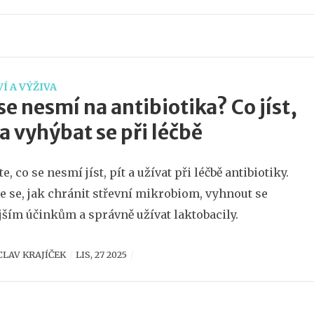
Í A VÝŽIVA
se nesmí na antibiotika? Co jíst,
 a vyhýbat se při léčbě
te, co se nesmí jíst, pít a užívat při léčbě antibiotiky.
e se, jak chránit střevní mikrobiom, vyhnout se
jším účinkům a správně užívat laktobacily.
CLAV KRAJÍČEK
LIS, 27 2025