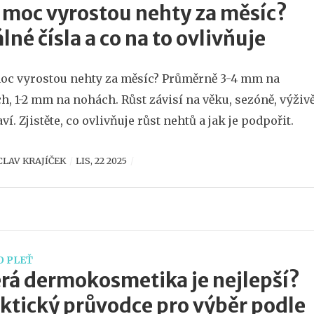
 moc vyrostou nehty za měsíc?
lné čísla a co na to ovlivňuje
oc vyrostou nehty za měsíc? Průměrně 3-4 mm na
h, 1-2 mm na nohách. Růst závisí na věku, sezóně, výživ
ví. Zjistěte, co ovlivňuje růst nehtů a jak je podpořit.
CLAV KRAJÍČEK
LIS, 22 2025
O PLEŤ
rá dermokosmetika je nejlepší?
ktický průvodce pro výběr podle