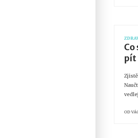
ZDRAV
Co 
pít
Zjistě
Naučt
vedle
OD
VÁ