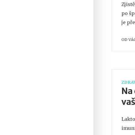
Zjist
po šp
je př
OD
VÁ
ZDRAV
Na 
vaš
Lakto
imuni