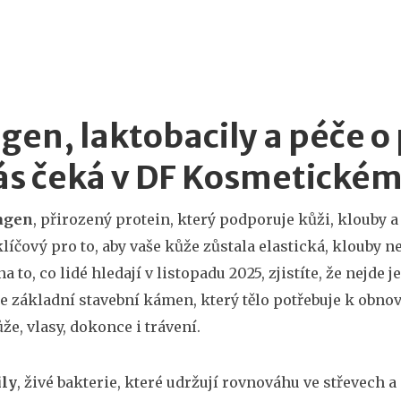
gen, laktobacily a péče o 
ás čeká v DF Kosmetickém
agen
,
přirozený protein, který podporuje kůži, klouby a
e klíčový pro to, aby vaše kůže zůstala elastická, klouby 
a to, co lidé hledají v listopadu 2025, zjistíte, že nejde
ale základní stavební kámen, který tělo potřebuje k obnov
že, vlasy, dokonce i trávení.
ily
,
živé bakterie, které udržují rovnováhu ve střevech 