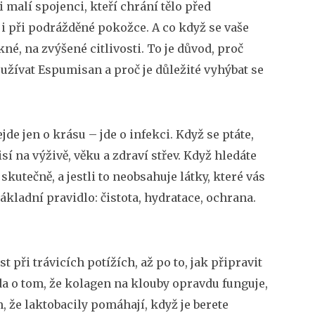
 malí spojenci, kteří chrání tělo před
 i při podrážděné pokožce
. A co když se vaše
kné, na zvýšené citlivosti. To je důvod, proč
ě užívat Espumisan a proč je důležité vyhýbat se
jde jen o krásu – jde o infekci. Když se ptáte,
sí na výživě, věku a zdraví střev. Když hledáte
skutečně, a jestli to neobsahuje látky, které vás
základní pravidlo: čistota, hydratace, ochrana.
t při trávicích potížích, až po to, jak připravit
vda o tom, že kolagen na klouby opravdu funguje,
, že laktobacily pomáhají, když je berete