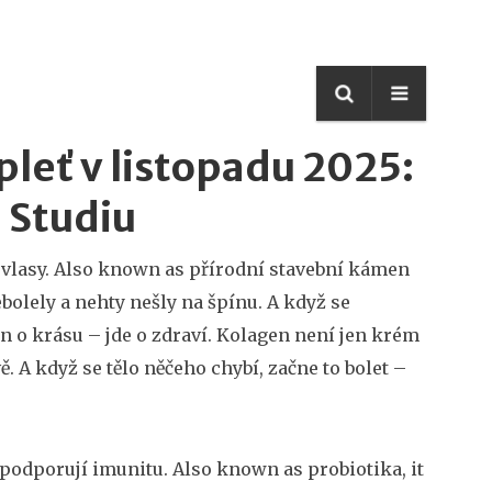
pleť v listopadu 2025:
 Studiu
 vlasy
. Also known as
přírodní stavební kámen
nebolely a nehty nešly na špínu
. A když se
 jen o krásu – jde o zdraví. Kolagen není jen krém
ě. A když se tělo něčeho chybí, začne to bolet –
a podporují imunitu
. Also known as
probiotika
, it