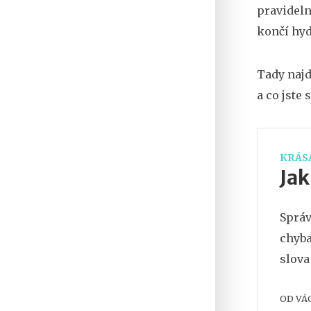
pravideln
končí hyd
Tady najd
a co jste 
KRÁSA
Jak
Správ
chyba
slova
OD
VÁ