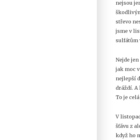
nejsou je
škodlivým
střevo nes
jsme v li
sulfátům 
Nejde jen 
jak moc v
nejlepší d
dráždí. A
To je celá
V listopad
šťávu z a
když ho m