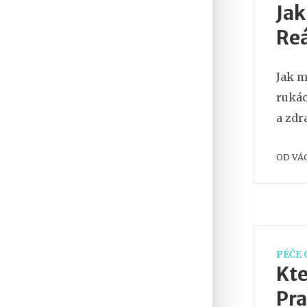
Jak
Reá
Jak m
rukác
a zdra
OD
VÁ
PÉČE 
Kte
Pra