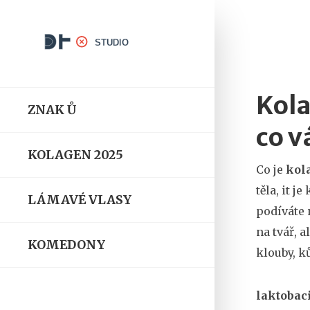
Kola
ZNAK Ů
co v
KOLAGEN 2025
Co je
kol
těla
, it j
LÁMAVÉ VLASY
podíváte n
na tvář, 
KOMEDONY
klouby, ků
laktobac