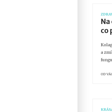
ZDRAV
Na 
co 
Kolag
a zmí
fungu
OD
VÁ
KRÁSA