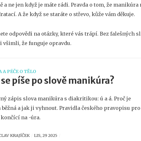
ě a ne jen když je máte rádi. Pravda o tom, že manikúra n
ratací. A že když se staráte o střevo, kůže vám děkuje.
ete odpovědi na otázky, které vás trápí. Bez falešných s
si všimli, že funguje opravdu.
 A PÉČE O TĚLO
 se píše po slově manikúra?
ný zápis slova manikúra s diakritikou: ú a á. Proč je
 běžná a jak ji vyhnout. Pravidla českého pravopisu pro
 končící na -úra.
CLAV KRAJÍČEK
LIS, 29 2025